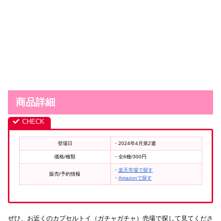
商品詳細
登場日
・2024年4月第2週
価格/種類
・全6種/300円
・
楽天市場で探す
販売/予約情報
・
Amazonで探す
ぜひ、お近くのカプセルトイ（ガチャガチャ）売場で探して見てくださ