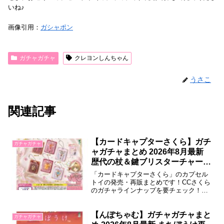
いね♪
画像引用：
ガシャポン
ガチャガチャ
クレヨンしんちゃん
うさこ
関連記事
【カードキャプターさくら】ガチ
ガチャガチャ
ャガチャまとめ 2026年8月最新
歴代の杖＆鍵ブリスターチャーム
やめじるしアクセサリーが登場！
「カードキャプターさくら」のカプセル
トイの発売・再販まとめです！CCさくら
のガチャラインナップを要チェック！
2026年8月登場8月第2週 カードキャプタ
ーさくら めじるしアクセサリー4カード
キャプターさくら クリアカード編より、
【んぽちゃむ】ガチャガチャまと
ガチャガチャ
めじるしアクセサリーの第4弾が登場。さ