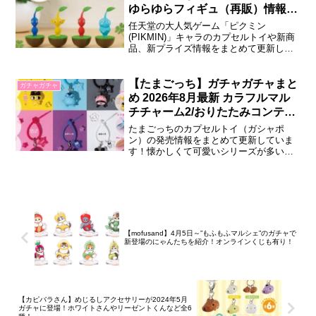
ーの全8種がラインナップされ...
ゆらゆらフィギュ（再販）情報な
ど！
任天堂の大人気ゲーム「ピクミン
(PIKMIN)」キャラのカプセルトイや新商
品、新プライズ情報をまとめて更新して
いきますのでぜひ参考にしてください
ね！7月中旬 ピクミン ゆらゆらフィギュ
ア 【プライズ】2026年7月中旬より
【たまごっち】ガチャガチャまと
ガチャガチャ
「PIKMIN（ピクミン）ゆらゆらフィギュ
め 2026年8月最新 カラフルマル
ア」プライズがクレーンゲームに順次
チチャーム2/おりたたみコンテナ
再...
の第2弾が登場！
たまごっちのカプセルトイ（ガシャポ
ン）の発売情報をまとめて更新していま
す！懐かしくて可愛いシリーズが多いの
で要チェックです！2026年8月登場8月第
4週 たまごっち カラフルマルチチャーム
2「たまごっち カラフルマルチチャーム
2」が全国のカプセルトイ売場で発売され
ます。マスコットとシリコンバンドの
カ...
【mofusand】4月5日～”もふもふマルシェ”のガチャで
新登場のにゃんたちを紹介！オンラインくじも有り！
【カピバラさん】めじるしアクセサリーが2024年5月
ガチャに登場！ホワイトさんやリーゼントくんなど全6