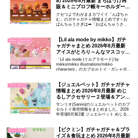
め 2026年8月最新 まちぼうけ再
くらカードブック、つうしんデレフォ...
販＆ミニプロフ帳キーホルダー登
場！
クセつよでわがままカワイイ「んぽちゃ
む」のガチャガチャ情報まとめです✨お
ぱんちゅうさぎは➡「おぱんちゅうさぎ
ガチャガチャ」2026年8月登場8月 んぽち
ゃむ うるちゅるPOPシールプチキーホル
ダー2026年8月より、「んぽちゃむ うる
【Lil ala mode by mikko】ガチ
mikko characters
ちゅるPOPシールプチキーホルダー」が
ャガチャまとめ 2026年8月最新
カプセルトイで発売されます。...
アイスがとろり～んなマスコット
が新登場！
「Lil ala mode (リルアラモード) by
mikko/mikko illustrations/mikko
characters」のカプセルトイ・ガシャポン
の情報をまとめています！チェックして
みてね💕クレーンゲーム情報は→「こち
ら」2026年8月登場8月第2週 Lil ala mode
【ジュエルペット】ガチャガチャ
ガチャガチャ
と...
情報まとめ 2026年8月最新 めじ
るしアクセサリー２登場＆アンブ
レラマーカー再販！
サンリオ(Sanrio)のジュエルペットのカプ
セルトイ発売情報をまとめました。2026
年登場8月第2週 ジュエルペット めじるし
アクセサリー2ジュエルペットより、めじ
るしアクセサリーの第2弾が登場。ルビ
ー、サフィー、ガーネット、ペリドッ
【ピクミン】ガチャガチャ＆プラ
ガチャガチャ
ト、ダイアナ、ルナ、ルーア、ジャスパ
イズ＆食玩まとめ 2026年8月最新