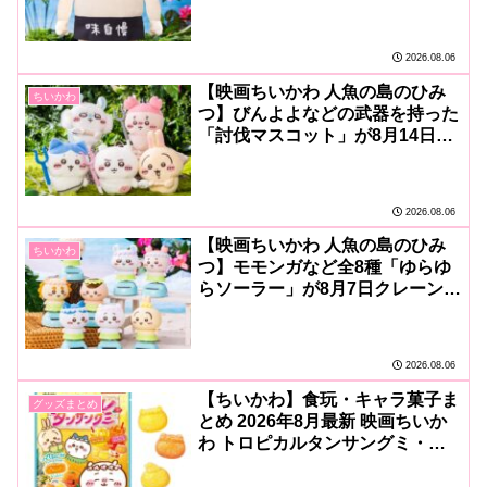
ゲームで登場♪
2026.08.06
【映画ちいかわ 人魚の島のひみ
ちいかわ
つ】びんよよなどの武器を持った
「討伐マスコット」が8月14日ク
レーンゲームで登場♪
2026.08.06
【映画ちいかわ 人魚の島のひみ
ちいかわ
つ】モモンガなど全8種「ゆらゆ
らソーラー」が8月7日クレーンゲ
ームで登場♪
2026.08.06
【ちいかわ】食玩・キャラ菓子ま
グッズまとめ
とめ 2026年8月最新 映画ちいか
わ トロピカルタンサングミ・ウ
エハースなど登場！