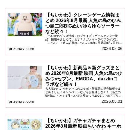
【ちいかわ】クレーンゲーム情報ま
とめ 2026年8月最新 人魚の島のひみ
つ島二郎BIGぬい/ゆらゆらソーラー
など続々！
「ちいかわグッズ情報」のプライズ（ゲームセンター景
品）情報をまとめています！ナガノキャラのプライズは
「こちら」！過去記事はこちら2026年8月登場8月7日 映画
ちいかわ 人魚の島のひみつ ゆらゆらソーラー2026年8月7
prizenavi.com
2026.08.06
日（金）より、映画『...
【ちいかわ】新商品＆新グッズまと
め 2026年8月最新 映画 人魚の島のひ
みつ×セブン、EMODA、dazzlinコ
ラボなど続々！
大人気のちいかわグッズのコラボ・新商品の発売情報をま
とめました！キャンペーンなどもお見逃しなく！（過去の
情報はこちら）8月 ちいぽけ夏まつり2026スマホアプリ
「ちいかわぽけっと」が、「青森ねぶた祭」「仙台七夕ま
prizenavi.com
2026.08.01
つり」「阿波おどり」に登場！...
【ちいかわ】ガチャガチャまとめ
2026年8月最新 映画ちいかわ キーホ