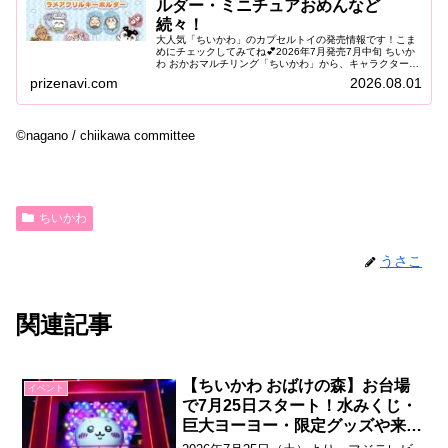
ルダー・ミニチュアおめんなど
続々！
大人気「ちいかわ」のカプセルトイの発売情報です！こま
めにチェックしてみてね💕2026年7月発売7月中旬 ちいか
わ おかおマルチリング「ちいかわ」から、キャラクターの
おかおをデザインした「おかおマルチリング」がカプセル
prizenavi.com
2026.08.01
トイに登場します。やわら...
©nagano / chiikawa committee
ちいかわ
うさこ
関連記事
【ちいかわ おばけの森】お台場
イベント
で7月25日スタート！水みくじ・
巨大ヨーヨー・限定グッズや来場
者特典も♪