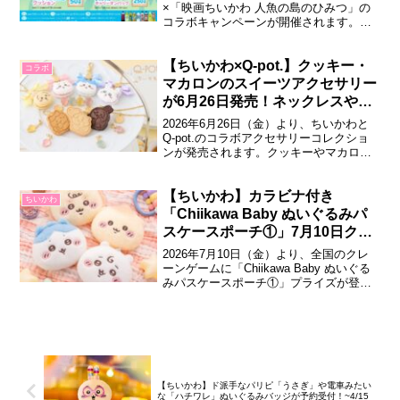
×「映画ちいかわ 人魚の島のひみつ」の
コラボキャンペーンが開催されます。対
象商品購入で限定グッズが当たるほか、7
月20日（月）から店頭でオリジナルシー
ル配布されます。サントリー×映画ちいか
【ちいかわ×Q-pot.】クッキー・
コラボ
わ 人魚の島のひみつ コラボキャンペーン
マカロンのスイーツアクセサリー
サントリー清涼飲料と、2026...
が6月26日発売！ネックレスやリ
ングなど全18商品
2026年6月26日（金）より、ちいかわと
Q-pot.のコラボアクセサリーコレクショ
ンが発売されます。クッキーやマカロ
ン、パート・ドゥ・フリュイをモチーフ
にしたスイーツアクセサリーが登場し、
ちいかわ・ハチワレ・うさぎ・モモンガ
【ちいかわ】カラビナ付き
ちいかわ
のかわいいデザインを楽しめます。ちい
「Chiikawa Baby ぬいぐるみパ
かわ×Q-pot. スイーツアクセサリ...
スケースポーチ①」7月10日クレ
ーンゲームで登場♪
2026年7月10日（金）より、全国のクレ
ーンゲームに「Chiikawa Baby ぬいぐる
みパスケースポーチ①」プライズが登
場！赤ちゃん姿のちいかわたちがデザイ
ンされた、ふわふわで可愛いパスケース
ポーチです。Chiikawa Baby ぬいぐるみ
パスケースポーチ①「Chiikawa Baby」シ
リ...
【ちいかわ】ド派手なパリピ「うさぎ」や電車みたい
な「ハチワレ」ぬいぐるみバッジが予約受付！~4/15