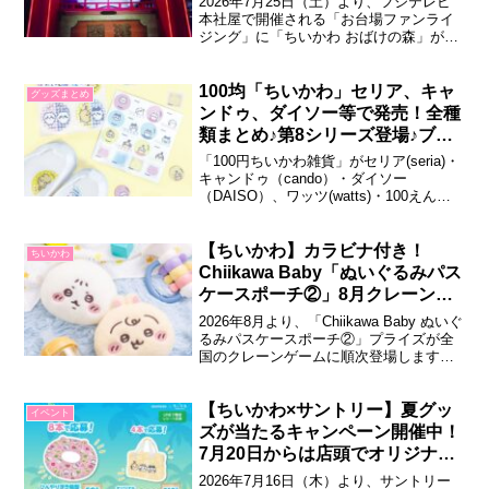
2026年7月25日（土）より、フジテレビ
本社屋で開催される「お台場ファンライ
ジング」に「ちいかわ おばけの森」が登
場します。ウォークスルー型の体験をは
じめ、水みくじやスーパージャンボヨー
ヨーつり、限定グッズなどが楽しめま
100均「ちいかわ」セリア、キャ
グッズまとめ
す。ちいかわ おばけの森「ちいかわ おば
ンドゥ、ダイソー等で発売！全種
けの森」は、おばけシーツをかぶって夜
類まとめ♪第8シリーズ登場♪ブッ
の...
クマークも！2026年8月最新
「100円ちいかわ雑貨」がセリア(seria)・
キャンドゥ（cando）・ダイソー
（DAISO）、ワッツ(watts)・100えんハ
ウスレモンなどの100円ショップにて販売
されています！2026年4月現在、第1～8
シリーズ＋DAISO限定シリーズまで発売
【ちいかわ】カラビナ付き！
ちいかわ
中！ラインナップをぜひ参考にしてみて
Chiikawa Baby「ぬいぐるみパス
くださいね...
ケースポーチ②」8月クレーンゲ
ームに登場！ふわふわ♪
2026年8月より、「Chiikawa Baby ぬいぐ
るみパスケースポーチ②」プライズが全
国のクレーンゲームに順次登場します。
赤ちゃん姿のちいかわたちがデザインさ
れた、ふんわり優しい手触可愛いパスケ
ースポーチ第2弾です。Chiikawa Baby ぬ
【ちいかわ×サントリー】夏グッ
イベント
いぐるみパスケースポーチ②ベビーをテ
ズが当たるキャンペーン開催中！
ーマにした「...
7月20日からは店頭でオリジナル
シールがもらえる！
2026年7月16日（木）より、サントリー