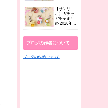
など続々！
年8月最新
映画 人魚の
【サンリ
島のひみつ×
オ】ガチャ
セブン、
ガチャまと
EMODA、
め 2026年8
dazzlinコラ
月最新 エモ
ボなど
きゅん2めじ
続々！
るしチャー
ムやテトラ
ブログの作者について
シャカシャ
カ、くだも
ブログの作者について
のめじるし
アクセが登
場！