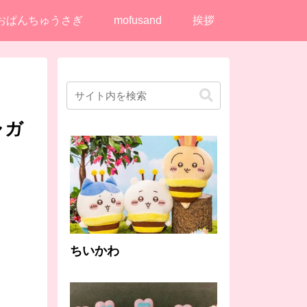
おぱんちゅうさぎ
mofusand
挨拶
ャガ
ちいかわ