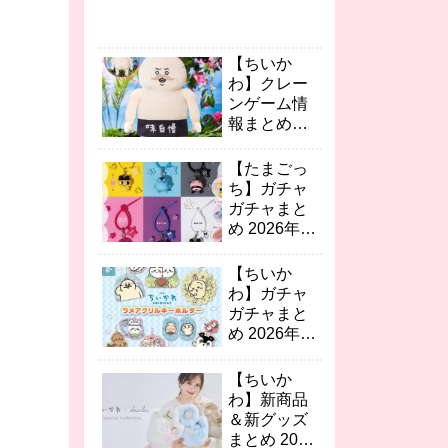
【ちいか
わ】クレー
ンゲーム情
報まとめ
2026年8月
最新 人魚の
【たまごっ
島のひみつ
ち】ガチャ
島二郎BIG
ガチャまと
ぬい/ゆらゆ
め 2026年8
らソーラー
月最新 カラ
など続々！
フルマルチ
【ちいか
チャーム2/
わ】ガチャ
おりたたみ
ガチャまと
コンテナの
め 2026年8
第2弾が登
月最新 映画
場！
ちいかわ キ
【ちいか
ーホルダ
わ】新商品
ー・ミニチ
＆新グッズ
ュアおめん
まとめ 2026