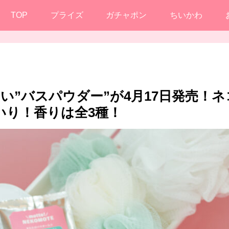
TOP
プライズ
ガチャポン
ちいかわ
テたい”バスパウダー”が4月17日発売！ネ
いり！香りは全3種！