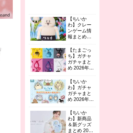
【ちいか
わ】クレー
ンゲーム情
報まとめ
2026年8月
最新 人魚の
【たまごっ
島のひみつ
ち】ガチャ
島二郎BIG
ガチャまと
ぬい/ゆらゆ
め 2026年8
らソーラー
月最新 カラ
など続々！
フルマルチ
【ちいか
チャーム2/
わ】ガチャ
おりたたみ
ガチャまと
コンテナの
め 2026年8
第2弾が登
月最新 映画
場！
ちいかわ キ
【ちいか
ーホルダ
わ】新商品
ー・ミニチ
＆新グッズ
ュアおめん
まとめ 2026