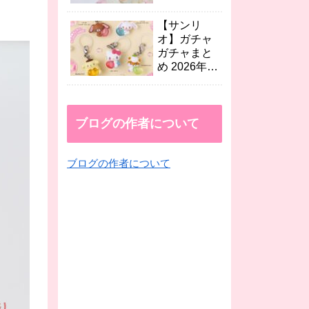
など続々！
年8月最新
映画 人魚の
【サンリ
島のひみつ×
オ】ガチャ
セブン、
ガチャまと
EMODA、
め 2026年8
dazzlinコラ
月最新 エモ
ボなど
きゅん2めじ
続々！
るしチャー
ムやテトラ
ブログの作者について
シャカシャ
カ、くだも
ブログの作者について
のめじるし
アクセが登
場！