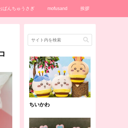
おぱんちゅうさぎ
mofusand
挨拶
コ
ちいかわ