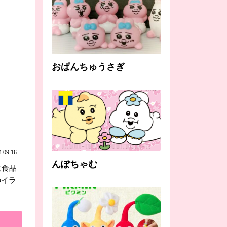
おぱんちゅうさぎ
4.09.16
んぽちゃむ
大食品
のイラ