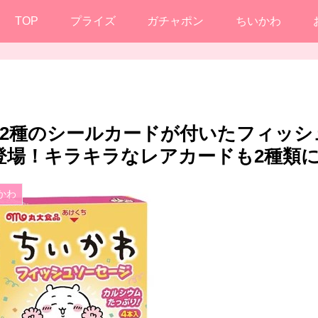
TOP
プライズ
ガチャポン
ちいかわ
12種のシールカードが付いたフィッシ
登場！キラキラなレアカードも2種類
かわ