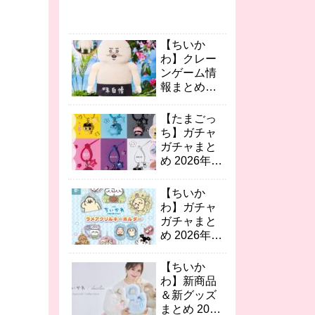
【ちいか
わ】クレー
ンゲーム情
報まとめ
2026年8月
最新 人魚の
【たまごっ
島のひみつ
ち】ガチャ
島二郎BIG
ガチャまと
ぬい/ゆらゆ
め 2026年8
らソーラー
月最新 カラ
など続々！
フルマルチ
【ちいか
チャーム2/
わ】ガチャ
おりたたみ
ガチャまと
コンテナの
め 2026年8
第2弾が登
月最新 映画
場！
ちいかわ キ
【ちいか
ーホルダ
わ】新商品
ー・ミニチ
＆新グッズ
ュアおめん
まとめ 2026