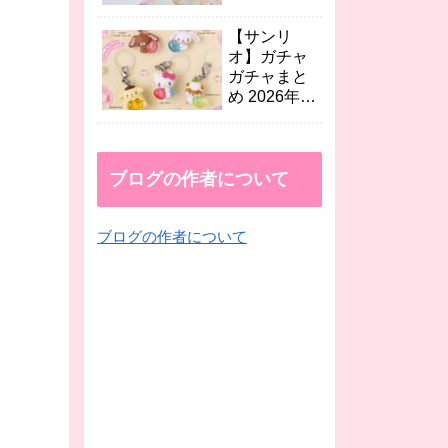
など続々！
年8月最新
映画 人魚の
【サンリ
島のひみつ×
オ】ガチャ
セブン、
ガチャまと
EMODA、
め 2026年8
dazzlinコラ
月最新 エモ
ボなど
きゅん2めじ
続々！
るしチャー
ムやテトラ
ブログの作者について
シャカシャ
カ、くだも
ブログの作者について
のめじるし
アクセが登
場！