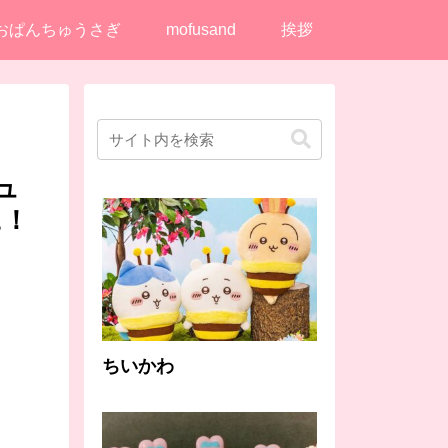
おぱんちゅうさぎ
mofusand
挨拶
ュ
に！
ちいかわ