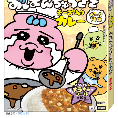
画像引用：
PRTIMES