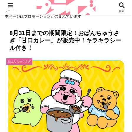
メニュー
検索
本ページはプロモーションが含まれています
8月31日までの期間限定！おぱんちゅうさ
ぎ「甘口カレー」が販売中！キラキラシー
ル付き！
おぱんちゅうさぎ