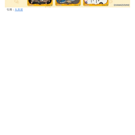
引用：
丸美屋