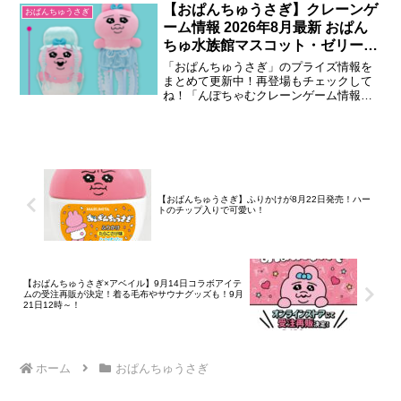
ゅキャンペーンパピコと「可哀想に！」
【おぱんちゅうさぎ】クレーンゲ
おぱんちゅうさぎ
がコラボした「ひんやりふれっしゅキャ
ーム情報 2026年8月最新 おぱん
ンペーン」が開催。おぱんちゅうさぎ・
ちゅ水族館マスコット・ゼリーフ
んぽちゃ...
ィッチュBぬい登場！
「おぱんちゅうさぎ」のプライズ情報を
まとめて更新中！再登場もチェックして
ね！「んぽちゃむクレーンゲーム情報」
2026年8月登場8月6日 おぱんちゅ水族館
うみのいきものマスコットフリュー限定
アートの「おぱんちゅ水族館」から、う
みのいきものマスコットが登場。イルカ
やペンギンなど海の生き物化したおぱん
ち...
【おぱんちゅうさぎ】ふりかけが8月22日発売！ハー
トのチップ入りで可愛い！
【おぱんちゅうさぎ×アベイル】9月14日コラボアイテ
ムの受注再販が決定！着る毛布やサウナグッズも！9月
21日12時～！
ホーム
おぱんちゅうさぎ