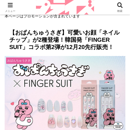
メニュー
検索
本ページはプロモーションが含まれています
【おぱんちゅうさぎ】可愛いお顔「ネイル
チップ」が2種登場！韓国発「FINGER
SUIT」コラボ第2弾が12月20先行販売！
おぱんちゅうさぎ