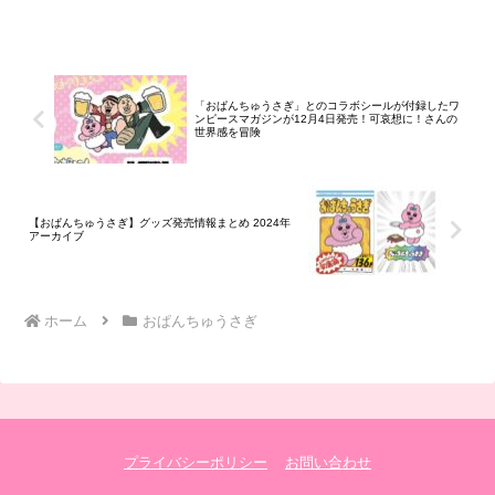
こちら！⇒「んぽちゃむイベント情報」8
月4日～ パピコ×可哀想に！ ひんやりふ
れっしゅキャンペーンパピコと「可哀想
に！」がコラボした「ひんやりふれっし
ゅキャンペーン」が開催。おぱんちゅう
さぎ・...
「おぱんちゅうさぎ」とのコラボシールが付録したワ
ンピースマガジンが12月4日発売！可哀想に！さんの
世界感を冒険
【おぱんちゅうさぎ】グッズ発売情報まとめ 2024年
アーカイブ
ホーム
おぱんちゅうさぎ
プライバシーポリシー
お問い合わせ