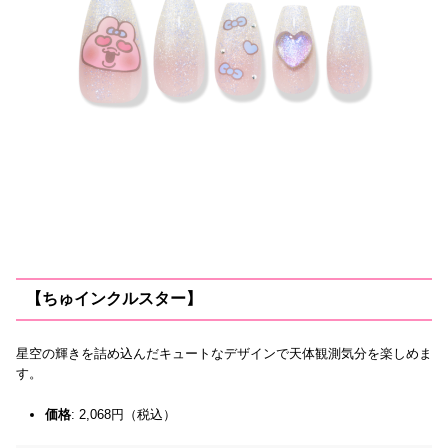
【ちゅインクルスター】
星空の輝きを詰め込んだキュートなデザインで天体観測気分を楽しめま
す。
価格
: 2,068円（税込）