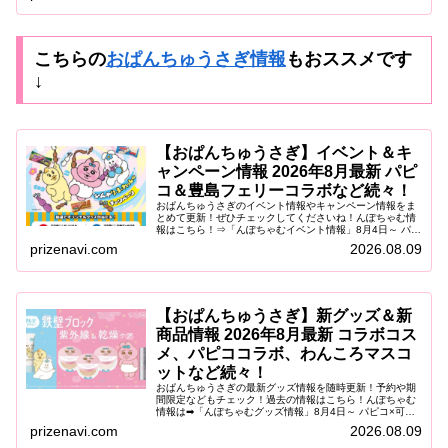
こちらの
おぱんちゅうさぎ情報
もおススメです
↓
【おぱんちゅうさぎ】イベント＆キ
ャンペーン情報 2026年8月最新 パピ
コ＆豊島フェリーコラボなど続々！
おぱんちゅうさぎのイベント情報やキャンペーン情報をま
とめて更新！ぜひチェックしてくださいね！んぽちゃむ情
報はこちら！⇒「んぽちゃむイベント情報」8月4日～ パピ
コ×可哀想に！ ひんやりふれっしゅキャンペーンパピコと
prizenavi.com
2026.08.09
「可哀想に！」がコラボした...
【おぱんちゅうさぎ】新グッズ＆新
商品情報 2026年8月最新 コラボコス
メ、パピココラボ、わんころマスコ
ットなど続々！
おぱんちゅうさぎの最新グッズ情報を随時更新！予約や期
間限定などもチェック！過去の情報はこちら！んぽちゃむ
情報は➡「んぽちゃむグッズ情報」8月4日～ パピコ×可哀
想に！ ひんやりふれっしゅキャンペーンパピコと「可哀想
prizenavi.com
2026.08.09
に！」がコラボした「ひんや...