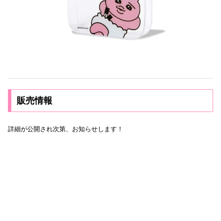
販売情報
詳細が公開され次第、お知らせします！