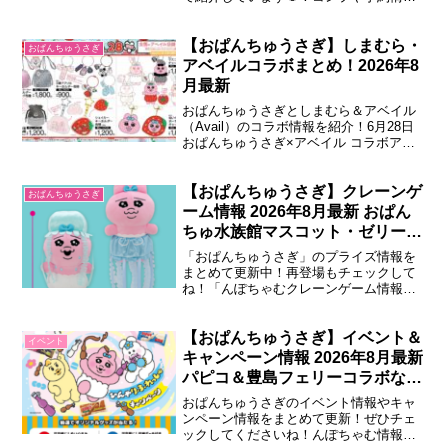
もチェック！んぽちゃむ情報はこちら
➡「んぽちゃむガチャガチャ」2026年8月
登場8月 おぱんちゅうさぎ うるちゅる
【おぱんちゅうさぎ】しまむら・
おぱんちゅうさぎ
POPシールプチキーホルダー2026年8月
アベイルコラボまとめ！2026年8
より、「おぱんちゅうさぎ うるちゅる...
月最新
おぱんちゅうさぎとしまむら＆アベイル
（Avail）のコラボ情報を紹介！6月28日
おぱんちゅうさぎ×アベイル コラボアイ
テム2026年6月28日（日）より、アベイ
ルで「おぱんちゅうさぎ」の新作アイテ
ムが発売されます。いちごをテーマにし
【おぱんちゅうさぎ】クレーンゲ
おぱんちゅうさぎ
たデザインを中心に、ぬいぐるみやバッ
ーム情報 2026年8月最新 おぱん
グ、ルームウェアなど幅広いアイ...
ちゅ水族館マスコット・ゼリーフ
ィッチュBぬい登場！
「おぱんちゅうさぎ」のプライズ情報を
まとめて更新中！再登場もチェックして
ね！「んぽちゃむクレーンゲーム情報」
2026年8月登場8月6日 おぱんちゅ水族館
うみのいきものマスコットフリュー限定
アートの「おぱんちゅ水族館」から、う
【おぱんちゅうさぎ】イベント＆
イベント
みのいきものマスコットが登場。イルカ
キャンペーン情報 2026年8月最新
やペンギンなど海の生き物化したおぱん
パピコ＆豊島フェリーコラボなど
ち...
続々！
おぱんちゅうさぎのイベント情報やキャ
ンペーン情報をまとめて更新！ぜひチェ
ックしてくださいね！んぽちゃむ情報は