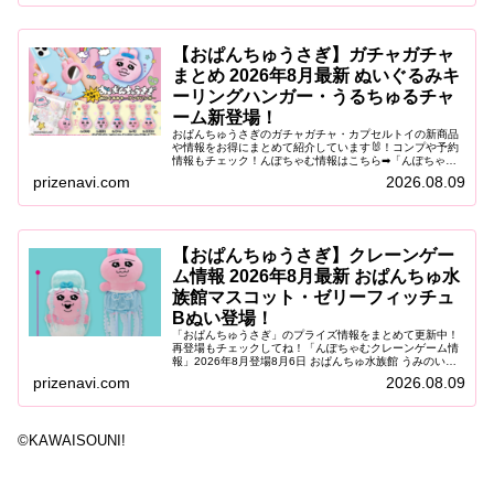
【おぱんちゅうさぎ】ガチャガチャ
まとめ 2026年8月最新 ぬいぐるみキ
ーリングハンガー・うるちゅるチャ
ーム新登場！
おぱんちゅうさぎのガチャガチャ・カプセルトイの新商品
や情報をお得にまとめて紹介しています🐰！コンプや予約
情報もチェック！んぽちゃむ情報はこちら➡「んぽちゃむ
ガチャガチャ」2026年8月登場8月 おぱんちゅうさぎ うる
prizenavi.com
2026.08.09
ちゅるPOPシールプチキ...
【おぱんちゅうさぎ】クレーンゲー
ム情報 2026年8月最新 おぱんちゅ水
族館マスコット・ゼリーフィッチュ
Bぬい登場！
「おぱんちゅうさぎ」のプライズ情報をまとめて更新中！
再登場もチェックしてね！「んぽちゃむクレーンゲーム情
報」2026年8月登場8月6日 おぱんちゅ水族館 うみのいき
ものマスコットフリュー限定アートの「おぱんちゅ水族
prizenavi.com
2026.08.09
館」から、うみのいきものマ...
©KAWAISOUNI!