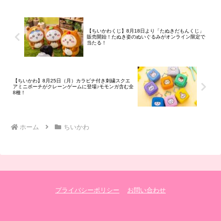
全8種類です。映画ちいかわ 人魚の島の
ひみつ ゆらゆらソーラー映画『ちいかわ
人魚の島のひみつ』に登場するキャラ...
【ちいかわくじ】8月18日より「たぬきだもんくじ」
販売開始！たぬき姿のぬいぐるみがオンライン限定で
当たる！
【ちいかわ】8月25日（月）カラビナ付き刺繍スクエ
アミニポーチがクレーンゲームに登場♪モモンガ含む全
8種！
ホーム
ちいかわ
プライバシーポリシー
お問い合わせ