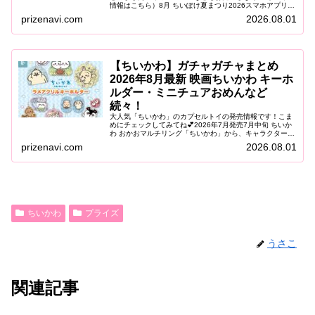
情報はこちら）8月 ちいぽけ夏まつり2026スマホアプリ
「ちいかわぽけっと」が、「青森ねぶた祭」「仙台七夕ま
prizenavi.com
2026.08.01
つり」「阿波おどり」に登場！...
【ちいかわ】ガチャガチャまとめ
2026年8月最新 映画ちいかわ キーホ
ルダー・ミニチュアおめんなど
続々！
大人気「ちいかわ」のカプセルトイの発売情報です！こま
めにチェックしてみてね💕2026年7月発売7月中旬 ちいか
わ おかおマルチリング「ちいかわ」から、キャラクターの
おかおをデザインした「おかおマルチリング」がカプセル
prizenavi.com
2026.08.01
トイに登場します。やわら...
ちいかわ
プライズ
うさこ
関連記事