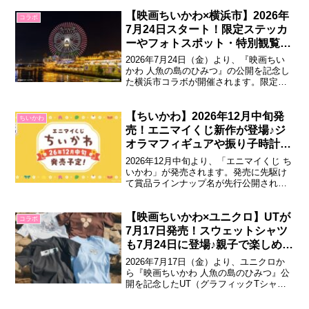
【映画ちいかわ×横浜市】2026年
コラボ
7月24日スタート！限定ステッカ
ーやフォトスポット・特別観覧車
が登場♪
2026年7月24日（金）より、『映画ちい
かわ 人魚の島のひみつ』の公開を記念し
た横浜市コラボが開催されます。限定ス
テッカーのプレゼントやフォトスポッ
ト、特別コラボ花火、花火鑑賞会など、
横浜のまちで楽しめる企画が登場しま
【ちいかわ】2026年12月中旬発
ちいかわ
す。『映画ちいかわ 人魚の島のひみつ』
売！エニマイくじ新作が登場♪ジ
in横浜市コラボ「ちいかわ」初の映画
オラマフィギュアや振り子時計な
『映画...
ど豪華ラインナップ
2026年12月中旬より、「エニマイくじ ち
いかわ」が発売されます。発売に先駆け
て賞品ラインナップ名が先行公開され、
ジオラマフィギュアや加湿器、ぬいぐる
み、マスコット、ラスト賞の振り子時計
などがラインナップされていますエニマ
【映画ちいかわ×ユニクロ】UTが
コラボ
イくじ ちいかわ今回のくじには、ジオラ
7月17日発売！スウェットシャツ
マフィギュアや加湿器をはじめ、ぬいぐ
も7月24日に登場♪親子で楽しめる
る...
コレクション
2026年7月17日（金）より、ユニクロか
ら『映画ちいかわ 人魚の島のひみつ』公
開を記念したUT（グラフィックTシャ
ツ）が発売されます。さらに7月24日
（金）にはスウェットシャツも登場し、