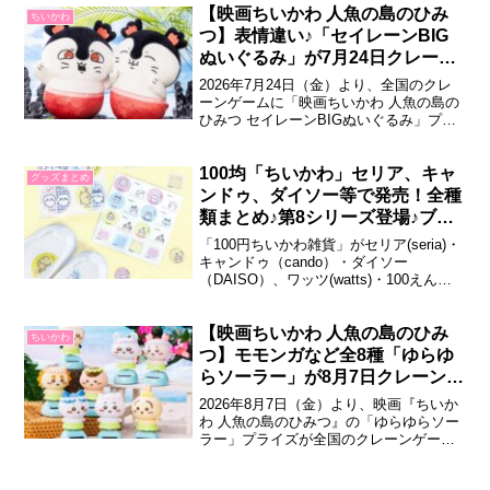
大人・キッズ向けの特別コレクションが
【映画ちいかわ 人魚の島のひみ
ちいかわ
展開されます。映画ちいかわ ユニクロUT
つ】表情違い♪「セイレーンBIG
コレクションイラストレーター・ナガ
ぬいぐるみ」が7月24日クレーン
ノ...
ゲームで登場♪！
2026年7月24日（金）より、全国のクレ
ーンゲームに「映画ちいかわ 人魚の島の
ひみつ セイレーンBIGぬいぐるみ」プラ
イズが登場！約30cmのBIGサイズで、表
情違いのセイレーン全2種類がラインナッ
プされています。映画ちいかわ 人魚の島
100均「ちいかわ」セリア、キャ
グッズまとめ
のひみつ セイレーンBIGぬいぐるみ2026
ンドゥ、ダイソー等で発売！全種
年7月24日（金）...
類まとめ♪第8シリーズ登場♪ブッ
クマークも！2026年8月最新
「100円ちいかわ雑貨」がセリア(seria)・
キャンドゥ（cando）・ダイソー
（DAISO）、ワッツ(watts)・100えんハ
ウスレモンなどの100円ショップにて販売
されています！2026年4月現在、第1～8
シリーズ＋DAISO限定シリーズまで発売
【映画ちいかわ 人魚の島のひみ
ちいかわ
中！ラインナップをぜひ参考にしてみて
つ】モモンガなど全8種「ゆらゆ
くださいね...
らソーラー」が8月7日クレーンゲ
ームで登場♪
2026年8月7日（金）より、映画『ちいか
わ 人魚の島のひみつ』の「ゆらゆらソー
ラー」プライズが全国のクレーンゲーム
に順次登場します。ソーラーパネルでゆ
らゆら揺れる、見ているだけで癒される