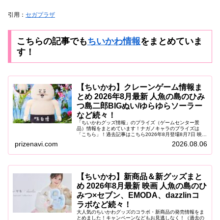
引用：
セガプラザ
こちらの記事でも
ちいかわ情報
をまとめていま
す
！
【ちいかわ】クレーンゲーム情報ま
とめ 2026年8月最新 人魚の島のひみ
つ島二郎BIGぬい/ゆらゆらソーラー
など続々！
「ちいかわグッズ情報」のプライズ（ゲームセンター景
品）情報をまとめています！ナガノキャラのプライズは
「こちら」！過去記事はこちら2026年8月登場8月7日 映画
ちいかわ 人魚の島のひみつ ゆらゆらソーラー2026年8月7
prizenavi.com
2026.08.06
日（金）より、映画『...
【ちいかわ】新商品＆新グッズまと
め 2026年8月最新 映画 人魚の島のひ
みつ×セブン、EMODA、dazzlinコ
ラボなど続々！
大人気のちいかわグッズのコラボ・新商品の発売情報をま
とめました！キャンペーンなどもお見逃しなく！（過去の