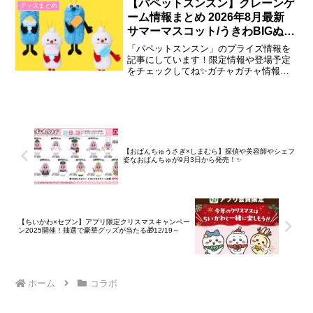
横浜のまちで楽しめる企画が登場しま
【パペットスンスン】クレーンゲ
グッズまとめ
す。『映画ちいかわ 人魚の島のひみつ』
ーム情報まとめ 2026年8月最新
in横浜市コラボ「ちいかわ」初の映画
サマーマスコット/うきわBIGぬい
『映画...
ぐるみなど登場！
「パペットスンスン」のプライズ情報を
記事にしています！限定情報や登場予定
をチェックしてね✨ガチャガチャ情報は
→「こちら」2026年7月登場7月11日 パペ
ットスンスン ぬいぐるみマスコット
summer vol.2「パペットスンスン」か
ら、夏らしいデザインの「ぬいぐるみマ
スコット summer vo...
【おぱんちゅうさぎ×しまむら】探偵や美容師やシェフ
姿なおぱんちゅが9月3日から発売！✨
【ちいかわ×セブン】アプリ限定クリスマスキャンペー
ン2025開催！抽選で豪華グッズが当たる🎁12/19～
ホーム
コラボ