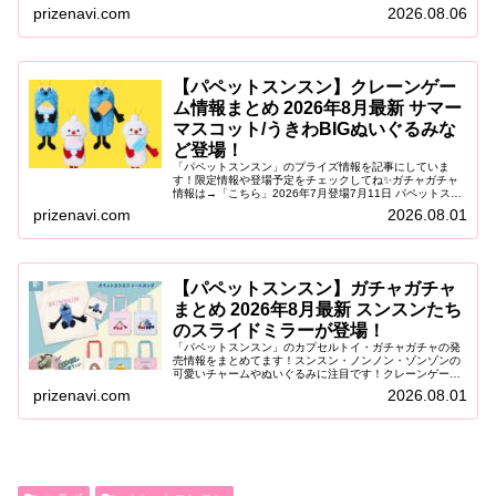
ン 郵便局限定グッズパペットスンスンの郵便局限定グッズ
prizenavi.com
2026.08.06
が登場。郵便をテーマにし...
【パペットスンスン】クレーンゲー
ム情報まとめ 2026年8月最新 サマー
マスコット/うきわBIGぬいぐるみな
ど登場！
「パペットスンスン」のプライズ情報を記事にしていま
す！限定情報や登場予定をチェックしてね✨ガチャガチャ
情報は→「こちら」2026年7月登場7月11日 パペットスン
スン ぬいぐるみマスコット summer vol.2「パペットスン
prizenavi.com
2026.08.01
スン」から、...
【パペットスンスン】ガチャガチャ
まとめ 2026年8月最新 スンスンたち
のスライドミラーが登場！
「パペットスンスン」のカプセルトイ・ガチャガチャの発
売情報をまとめてます！スンスン・ノンノン・ゾンゾンの
可愛いチャームやぬいぐるみに注目です！クレーンゲーム
情報は→「こちら」2026年8月登場8月第2週 パペット
prizenavi.com
2026.08.01
SUNSUN アクリルスライ...