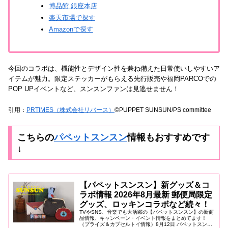
博品館 銀座本店
楽天市場で探す
Amazonで探す
今回のコラボは、機能性とデザイン性を兼ね備えた日常使いしやすいア
イテムが魅力。限定ステッカーがもらえる先行販売や福岡PARCOでの
POP UPイベントなど、スンスンファンは見逃せません！
引用：
PRTIMES（株式会社リバース）
©PUPPET SUNSUN/PS committee
こちらの
パペットスンスン
情報もおすすめです
↓
【パペットスンスン】新グッズ＆コ
ラボ情報 2026年8月最新 郵便局限定
グッズ、ロッキンコラボなど続々！
TVやSNS、音楽でも大活躍の【パペットスンスン】の新商
品情報、キャンペーン・イベント情報をまとめてます！
（プライズ＆カプセルトイ情報）8月12日 パペットスンス