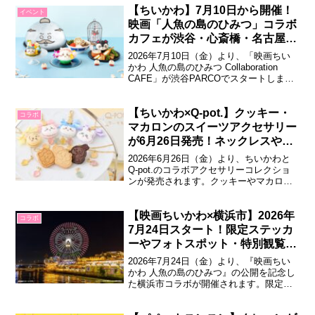
フィギュアが登場します。パペットスン
【ちいかわ】7月10日から開催！
イベント
スン インテリアミニフィギュア株式会社
映画「人魚の島のひみつ」コラボ
エイコーの人気シリーズ「イ...
カフェが渋谷・心斎橋・名古屋に
期間限定オープン
2026年7月10日（金）より、「映画ちい
かわ 人魚の島のひみつ Collaboration
CAFE」が渋谷PARCOでスタートしま
す。心斎橋PARCOでは7月24日（金）か
ら、名古屋PARCOでは9月4日（金）から
開催で、映画の世界観を再現したフード
【ちいかわ×Q-pot.】クッキー・
コラボ
やデザート、ドリンク、オリジナルグッ
マカロンのスイーツアクセサリー
ズが登場し...
が6月26日発売！ネックレスやリ
ングなど全18商品
2026年6月26日（金）より、ちいかわと
Q-pot.のコラボアクセサリーコレクショ
ンが発売されます。クッキーやマカロ
ン、パート・ドゥ・フリュイをモチーフ
にしたスイーツアクセサリーが登場し、
ちいかわ・ハチワレ・うさぎ・モモンガ
【映画ちいかわ×横浜市】2026年
コラボ
のかわいいデザインを楽しめます。ちい
7月24日スタート！限定ステッカ
かわ×Q-pot. スイーツアクセサリ...
ーやフォトスポット・特別観覧車
が登場♪
2026年7月24日（金）より、『映画ちい
かわ 人魚の島のひみつ』の公開を記念し
た横浜市コラボが開催されます。限定ス
テッカーのプレゼントやフォトスポッ
ト、特別コラボ花火、花火鑑賞会など、