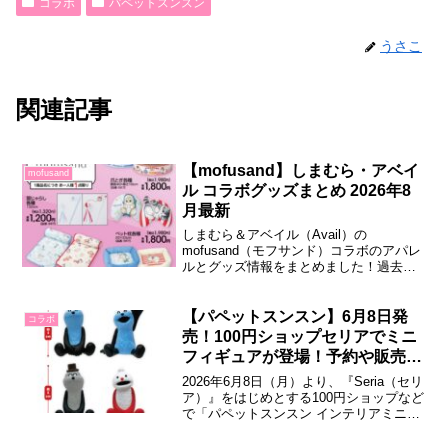
コラボ
パペットスンスン
うさこ
関連記事
【mofusand】しまむら・アベイ
mofusand
ル コラボグッズまとめ 2026年8
月最新
しまむら＆アベイル（Avail）の
mofusand（モフサンド）コラボのアパレ
ルとグッズ情報をまとめました！過去に
発売された商品もこちらに掲載していま
す。6月20日 mofusand × アベイル コラ
ボグッズ2026年6月20日（土）より、全
【パペットスンスン】6月8日発
コラボ
国のアベイル店舗で「mofusand」の新作
売！100円ショップセリアでミニ
グッズが発売...
フィギュアが登場！予約や販売店
舗は？クレーンゲームにも登場？
2026年6月8日（月）より、『Seria（セリ
ア）』をはじめとする100円ショップなど
で「パペットスンスン インテリアミニフ
ィギュア」が発売されます。スンスンた
ちのかわいい姿を再現した全4種類のミニ