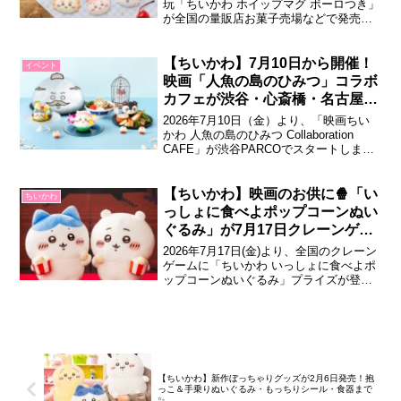
玩「ちいかわ ホイップマグ ボーロつき」
が全国の量販店お菓子売場などで発売さ
れます。ホイップ風マグネットとチョコ
がけボーロがセットになった、見た目も
楽しい食玩です。ちいかわ ホイップマグ
【ちいかわ】7月10日から開催！
イベント
ボーロつき「ちいかわ ホイップマグ ボー
映画「人魚の島のひみつ」コラボ
ロつき」は、ホイップクリームの...
カフェが渋谷・心斎橋・名古屋に
期間限定オープン
2026年7月10日（金）より、「映画ちい
かわ 人魚の島のひみつ Collaboration
CAFE」が渋谷PARCOでスタートしま
す。心斎橋PARCOでは7月24日（金）か
ら、名古屋PARCOでは9月4日（金）から
開催で、映画の世界観を再現したフード
【ちいかわ】映画のお供に🍿「い
ちいかわ
やデザート、ドリンク、オリジナルグッ
っしょに食べよポップコーンぬい
ズが登場し...
ぐるみ」が7月17日クレーンゲー
ムで登場♪
2026年7月17日(金)より、全国のクレーン
ゲームに「ちいかわ いっしょに食べよポ
ップコーンぬいぐるみ」プライズが登
場！ポップコーンを手にもったちいかわ
とハチワレの可愛いぬいぐるみです。ち
いかわ いっしょに食べよポップコーンぬ
いぐるみ「ちいかわ」から、映画館で一
緒に過ごしているような気分を楽しめ
る...
【ちいかわ】新作ぼっちゃりグッズが2月6日発売！抱
っこ＆手乗りぬいぐるみ・もっちりシール・食器まで
✨