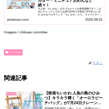
ルダー・ミニチュアおめんなど
続々！
大人気「ちいかわ」のカプセルトイの発売情報です！こま
めにチェックしてみてね💕2026年7月発売7月中旬 ちいか
わ おかおマルチリング「ちいかわ」から、キャラクターの
おかおをデザインした「おかおマルチリング」がカプセル
prizenavi.com
2026.08.01
トイに登場します。やわら...
©nagano / chiikawa committee
ちいかわ
うさこ
関連記事
【映画ちいかわ 人魚の島のひみ
ちいかわ
つ】キラキラ輝く「オーロラビー
チバッグ」が7月24日クレーンゲ
ームで登場♪
2026年7月24日（金）より、全国のクレ