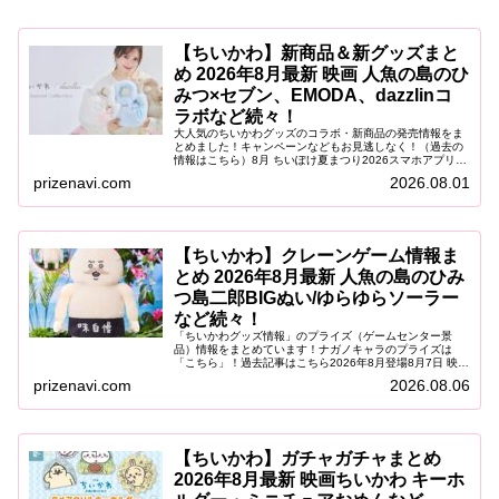
【ちいかわ】新商品＆新グッズまと
め 2026年8月最新 映画 人魚の島のひ
みつ×セブン、EMODA、dazzlinコ
ラボなど続々！
大人気のちいかわグッズのコラボ・新商品の発売情報をま
とめました！キャンペーンなどもお見逃しなく！（過去の
情報はこちら）8月 ちいぽけ夏まつり2026スマホアプリ
「ちいかわぽけっと」が、「青森ねぶた祭」「仙台七夕ま
prizenavi.com
2026.08.01
つり」「阿波おどり」に登場！...
【ちいかわ】クレーンゲーム情報ま
とめ 2026年8月最新 人魚の島のひみ
つ島二郎BIGぬい/ゆらゆらソーラー
など続々！
「ちいかわグッズ情報」のプライズ（ゲームセンター景
品）情報をまとめています！ナガノキャラのプライズは
「こちら」！過去記事はこちら2026年8月登場8月7日 映画
ちいかわ 人魚の島のひみつ ゆらゆらソーラー2026年8月7
prizenavi.com
2026.08.06
日（金）より、映画『...
【ちいかわ】ガチャガチャまとめ
2026年8月最新 映画ちいかわ キーホ