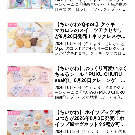
ーンゲームに「映画ちいかわ 人魚の島の
ひみつ オーロラビーチバッグ」プライズ
が登場！オーロラ調にキラキラと輝く、
映画ちいかわデザインの大きめバッグで
す。映画ちいかわ 人魚の島のひみつ オー
【ちいかわ×Q-pot.】クッキー・
コラボ
ロラビーチバッグ『映画ちいかわ 人魚の
マカロンのスイーツアクセサリー
島のひみつ』デザインの「オーロラ...
が6月26日発売！ネックレスやリ
ングなど全18商品
2026年6月26日（金）より、ちいかわと
Q-pot.のコラボアクセサリーコレクショ
ンが発売されます。クッキーやマカロ
ン、パート・ドゥ・フリュイをモチーフ
にしたスイーツアクセサリーが登場し、
ちいかわ・ハチワレ・うさぎ・モモンガ
【ちいかわ】ぷっくり可愛いぷく
ちいかわ
のかわいいデザインを楽しめます。ちい
ちゅるシール「PUKU CHURU
かわ×Q-pot. スイーツアクセサリ...
seal①」6月26日クレーンゲーム
で登場♪全7種
2026年6月26日（金）より、全国のクレ
ーンゲームに「ちいかわ PUKU CHURU
seal①」プライズが登場！ぷっくり立体
感のあるシールで、ちいかわやハチワ
レ、うさぎたちのかわいいデザインが楽
しめるアイテムです♪ちいかわ PUKU
【ちいかわ】 ホイップマグ ボー
ちいかわ
CHURU seal①「ちいかわ」より、ぷっく
ロつきが2026年8月3日発売！ホ
りとした立体感が...
イップ風マグネット全9種が可愛
すぎる
2026年8月3日（月）より、ちいかわの食