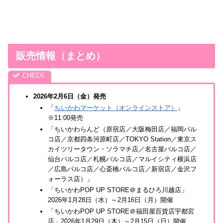
販売情報（まとめ）
2026年2月6日（金）発売
「
ちいかわマーケット（オンラインストア）
」
※11:00発売
「ちいかわらんど（原宿店／大阪梅田店／福岡パル
コ店／京都四条河原町店／TOKYO Station／東京ス
カイツリータウン・ソラマチ店／名古屋パルコ店／
仙台パルコ店／札幌パルコ店／マルイシティ横浜店
／広島パルコ店／心斎橋パルコ店／新宿店／金沢フ
ォーラス店）」
「ちいかわPOP UP STORE＠まるひろ川越店」
2026年1月28日（水）～2月16日（月）開催
「ちいかわPOP UP STORE＠福田屋百貨店宇都宮
店」2026年1月29日（木）～2月15日（日）開催