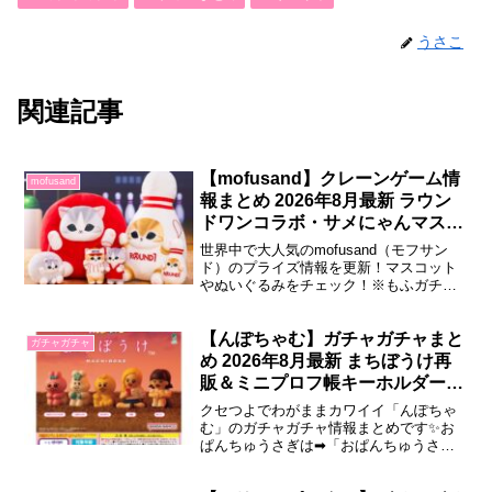
うさこ
関連記事
【mofusand】クレーンゲーム情
mofusand
報まとめ 2026年8月最新 ラウン
ドワンコラボ・サメにゃんマスコ
ット・など続々！
世界中で大人気のmofusand（モフサン
ド）のプライズ情報を更新！マスコット
やぬいぐるみをチェック！※もふガチャ
ガチャ（ガシャポン）情報は「こちら」
2026年8月登場8月4日～ mofusand×ラウ
ンドワン アミューズメント体験特典
【んぽちゃむ】ガチャガチャまと
ガチャガチャ
「mofusand」とラウンドワンのコラボ期
め 2026年8月最新 まちぼうけ再
間中、対象のクレーン...
販＆ミニプロフ帳キーホルダー登
場！
クセつよでわがままカワイイ「んぽちゃ
む」のガチャガチャ情報まとめです✨お
ぱんちゅうさぎは➡「おぱんちゅうさぎ
ガチャガチャ」2026年8月登場8月 んぽち
ゃむ うるちゅるPOPシールプチキーホル