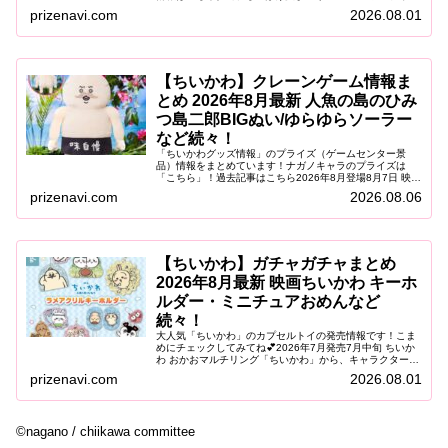
「ちいかわぽけっと」が、「青森ねぶた祭」「仙台七夕ま
prizenavi.com
2026.08.01
つり」「阿波おどり」に登場！...
【ちいかわ】クレーンゲーム情報ま
とめ 2026年8月最新 人魚の島のひみ
つ島二郎BIGぬい/ゆらゆらソーラー
など続々！
「ちいかわグッズ情報」のプライズ（ゲームセンター景
品）情報をまとめています！ナガノキャラのプライズは
「こちら」！過去記事はこちら2026年8月登場8月7日 映画
ちいかわ 人魚の島のひみつ ゆらゆらソーラー2026年8月7
prizenavi.com
2026.08.06
日（金）より、映画『...
【ちいかわ】ガチャガチャまとめ
2026年8月最新 映画ちいかわ キーホ
ルダー・ミニチュアおめんなど
続々！
大人気「ちいかわ」のカプセルトイの発売情報です！こま
めにチェックしてみてね💕2026年7月発売7月中旬 ちいか
わ おかおマルチリング「ちいかわ」から、キャラクターの
おかおをデザインした「おかおマルチリング」がカプセル
prizenavi.com
2026.08.01
トイに登場します。やわら...
©nagano / chiikawa committee