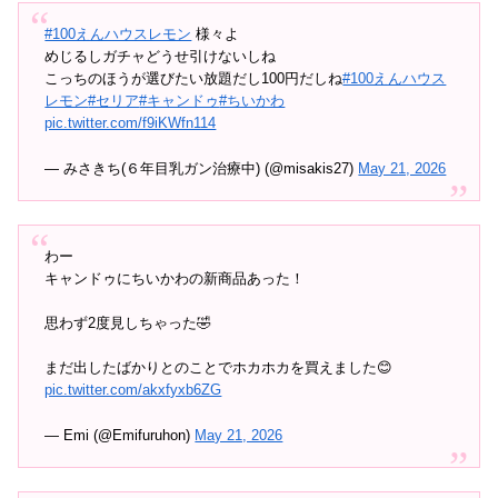
#100えんハウスレモン
様々よ
めじるしガチャどうせ引けないしね
こっちのほうが選びたい放題だし100円だしね
#100えんハウス
レモン
#セリア
#キャンドゥ
#ちいかわ
pic.twitter.com/f9iKWfn114
— みさきち(６年目乳ガン治療中) (@misakis27)
May 21, 2026
わー
キャンドゥにちいかわの新商品あった！
思わず2度見しちゃった🤣
まだ出したばかりとのことでホカホカを買えました😊
pic.twitter.com/akxfyxb6ZG
— Emi (@Emifuruhon)
May 21, 2026