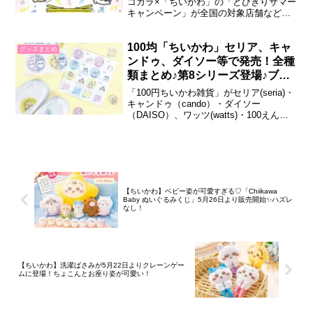
コカラ×「ちいかわ」の「とびきりサマー
キャンペーン」が全国の対象店舗などで
開催されます。限定グッズが当たる・も
らえる企画やオリジナル商品の販売な
ど、盛りだくさんの大型コラボです。マ
100均「ちいかわ」セリア、キャ
グッズまとめ
ツキヨココカラ×ちいかわ とびきりサマ
ンドゥ、ダイソー等で発売！全種
ーキャンペーンマツキヨココカラと「ち
類まとめ♪第8シリーズ登場♪ブッ
いか...
クマークも！2026年8月最新
「100円ちいかわ雑貨」がセリア(seria)・
キャンドゥ（cando）・ダイソー
（DAISO）、ワッツ(watts)・100えんハ
ウスレモンなどの100円ショップにて販売
されています！2026年4月現在、第1～8
シリーズ＋DAISO限定シリーズまで発売
中！ラインナップをぜひ参考にしてみて
くださいね...
【ちいかわ】ベビー姿が可愛すぎる♡「Chiikawa
Baby ぬいぐるみくじ」5月26日より販売開始✨ハズレ
なし！
【ちいかわ】洗濯ばさみが5月22日よりクレーンゲー
ムに登場！ちょこんとお座り姿が可愛い！