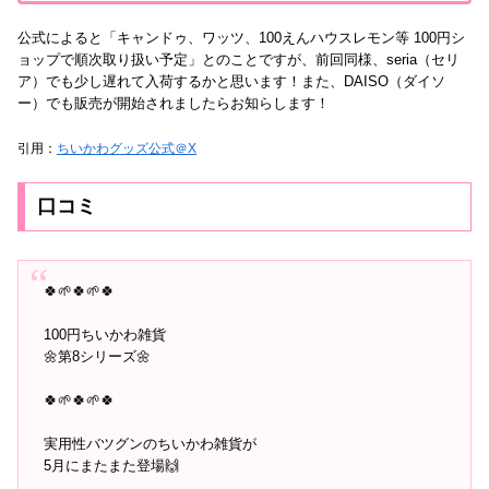
公式によると「キャンドゥ、ワッツ、100えんハウスレモン等 100円シ
ョップで順次取り扱い予定」とのことですが、前回同様、seria（セリ
ア）でも少し遅れて入荷するかと思います！また、DAISO（ダイソ
ー）でも販売が開始されましたらお知らします！
引用：
ちいかわグッズ公式＠X
口コミ
🍀🌱🍀🌱🍀
100円ちいかわ雑貨
🌼第8シリーズ🌼
🍀🌱🍀🌱🍀
実用性バツグンのちいかわ雑貨が
5月にまたまた登場🙌