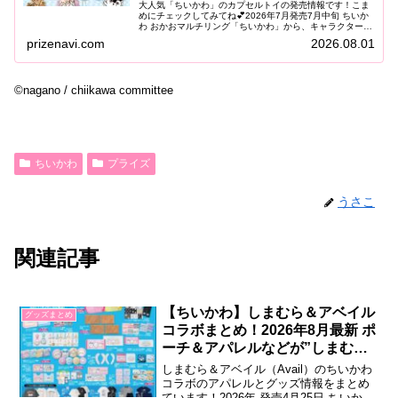
大人気「ちいかわ」のカプセルトイの発売情報です！こま
めにチェックしてみてね💕2026年7月発売7月中旬 ちいか
わ おかおマルチリング「ちいかわ」から、キャラクターの
おかおをデザインした「おかおマルチリング」がカプセル
prizenavi.com
2026.08.01
トイに登場します。やわら...
©nagano / chiikawa committee
ちいかわ
プライズ
うさこ
関連記事
【ちいかわ】しまむら＆アベイル
グッズまとめ
コラボまとめ！2026年8月最新 ポ
ーチ＆アパレルなどが”しまむ
ら”で発売！
しまむら＆アベイル（Avail）のちいかわ
コラボのアパレルとグッズ情報をまとめ
ています！2026年 発売4月25日 ちいかわ