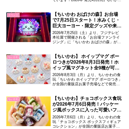
アベイルコラボグッズ全国のアベイル店
舗にて、ちいかわの新作グッズが登場。
アパレルや雑貨、インテリア小物など幅
【ちいかわ おばけの森】お台場
イベント
広いアイテムが揃い、日常使いしやすい
で7月25日スタート！水みくじ・
デザインが中心のラインナップと...
巨大ヨーヨー・限定グッズや来場
者特典も♪
2026年7月25日（土）より、フジテレビ
本社屋で開催される「お台場ファンライ
ジング」に「ちいかわ おばけの森」が登
場します。ウォークスルー型の体験をは
じめ、水みくじやスーパージャンボヨー
ヨーつり、限定グッズなどが楽しめま
【ちいかわ】 ホイップマグ ボー
ちいかわ
す。ちいかわ おばけの森「ちいかわ おば
ロつきが2026年8月3日発売！ホ
けの森」は、おばけシーツをかぶって夜
イップ風マグネット全9種が可愛
の...
すぎる
2026年8月3日（月）より、ちいかわの食
玩「ちいかわ ホイップマグ ボーロつき」
が全国の量販店お菓子売場などで発売さ
れます。ホイップ風マグネットとチョコ
がけボーロがセットになった、見た目も
楽しい食玩です。ちいかわ ホイップマグ
【ちいかわ】チョコボックス食玩
ちいかわ
ボーロつき「ちいかわ ホイップマグ ボー
が2026年7月6日発売！パッケー
ロつき」は、ホイップクリームの...
ジ風ボックスに入った可愛いフィ
ギュア♪
2026年7月6日（月）より、ちいかわの食
玩「チョコボックス ボックスフィギュア
コレクション」が全国の量販店お菓子売