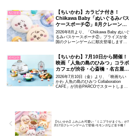
場などで発売されます。可愛いフィギュ
アチャームとチョコ菓子がセットになっ
た注目商品です。ちいかわ チョコボック
【ちいかわ】カラビナ付き！
ちいかわ
ス ボックスフィギュアコレクション
Chiikawa Baby「ぬいぐるみパス
「CHOCOBOX（チョコボックス）」シ...
ケースポーチ②」8月クレーンゲ
ームに登場！ふわふわ♪
2026年8月より、「Chiikawa Baby ぬいぐ
るみパスケースポーチ②」プライズが全
国のクレーンゲームに順次登場します。
赤ちゃん姿のちいかわたちがデザインさ
れた、ふんわり優しい手触可愛いパスケ
ースポーチ第2弾です。Chiikawa Baby ぬ
【ちいかわ】7月10日から開催！
イベント
いぐるみパスケースポーチ②ベビーをテ
映画「人魚の島のひみつ」コラボ
ーマにした「...
カフェが渋谷・心斎橋・名古屋に
期間限定オープン
2026年7月10日（金）より、「映画ちい
かわ 人魚の島のひみつ Collaboration
CAFE」が渋谷PARCOでスタートしま
す。心斎橋PARCOでは7月24日（金）か
ら、名古屋PARCOでは9月4日（金）から
開催で、映画の世界観を再現したフード
やデザート、ドリンク、オリジナルグッ
ズが登場し...
【ちいかわ】ふわふわ可愛い「ミニプラがまぐち」が7
月17日クレーンゲームで登場♪モモンガなど全９種！