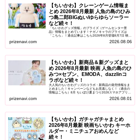
【ちいかわ】クレーンゲーム情報ま
とめ 2026年8月最新 人魚の島のひみ
つ島二郎BIGぬい/ゆらゆらソーラー
など続々！
「ちいかわグッズ情報」のプライズ（ゲームセンター景
品）情報をまとめています！ナガノキャラのプライズは
「こちら」！過去記事はこちら2026年8月登場8月7日 映画
ちいかわ 人魚の島のひみつ ゆらゆらソーラー2026年8月7
prizenavi.com
2026.08.06
日（金）より、映画『...
【ちいかわ】新商品＆新グッズまと
め 2026年8月最新 映画 人魚の島のひ
みつ×セブン、EMODA、dazzlinコ
ラボなど続々！
大人気のちいかわグッズのコラボ・新商品の発売情報をま
とめました！キャンペーンなどもお見逃しなく！（過去の
情報はこちら）8月 ちいぽけ夏まつり2026スマホアプリ
「ちいかわぽけっと」が、「青森ねぶた祭」「仙台七夕ま
prizenavi.com
2026.08.01
つり」「阿波おどり」に登場！...
【ちいかわ】ガチャガチャまとめ
2026年8月最新 映画ちいかわ キーホ
ルダー・ミニチュアおめんなど
続々！