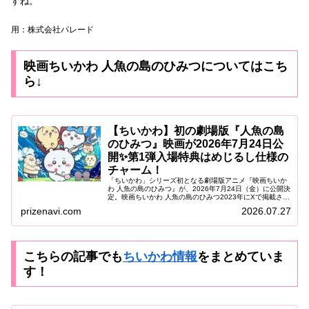
すね。
用：株式会社パレード
映画ちいかわ 人魚の島のひみつについてはこち
ら↓
【ちいかわ】初の劇場版『人魚の島
のひみつ』映画が2026年7月24日公
開✨第1弾入場特典はめじるし仕様の
チャーム！
「ちいかわ」シリーズ初となる劇場版アニメ『映画ちいか
わ 人魚の島のひみつ』が、2026年7月24日（金）に公開決
定。映画ちいかわ 人魚の島のひみつ2023年にXで掲載され
人気を博した長編エピソード“セイレーン編”をもとにした
prizenavi.com
2026.07.27
感動作。ナガノ氏...
こちらの記事でも
ちいかわ情報
をまとめていま
す
！