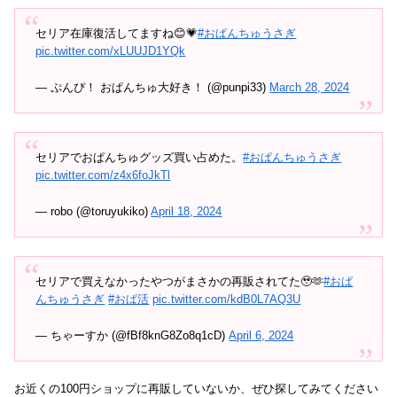
セリア在庫復活してますね😊💗
#おぱんちゅうさぎ
pic.twitter.com/xLUUJD1YQk
— ぷんぴ！ おぱんちゅ大好き！ (@punpi33)
March 28, 2024
セリアでおぱんちゅグッズ買い占めた。
#おぱんちゅうさぎ
pic.twitter.com/z4x6foJkTl
— robo (@toruyukiko)
April 18, 2024
セリアで買えなかったやつがまさかの再販されてた🥹🫶
#おぱ
んちゅうさぎ
#おぱ活
pic.twitter.com/kdB0L7AQ3U
— ちゃーすか (@fBf8knG8Zo8q1cD)
April 6, 2024
お近くの100円ショップに再販していないか、ぜひ探してみてください