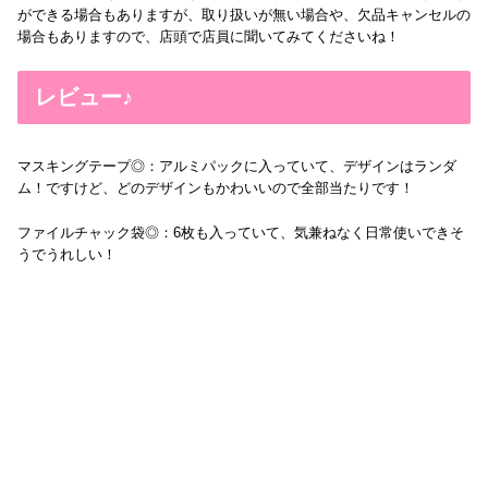
ができる場合もありますが、取り扱いが無い場合や、欠品キャンセルの
場合もありますので、店頭で店員に聞いてみてくださいね！
レビュー♪
マスキングテープ◎：アルミパックに入っていて、デザインはランダ
ム！ですけど、どのデザインもかわいいので全部当たりです！
ファイルチャック袋◎：6枚も入っていて、気兼ねなく日常使いできそ
うでうれしい！