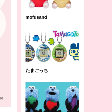
mofusand
たまごっち