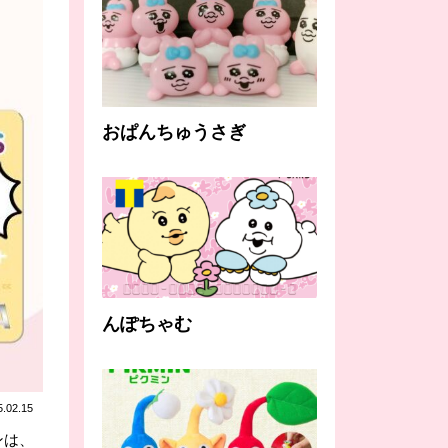
おぱんちゅうさぎ
んぽちゃむ
5.02.15
ンは、