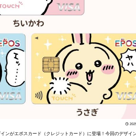
202
新デザインがエポスカード（クレジットカード）に登場！今回のデザイ