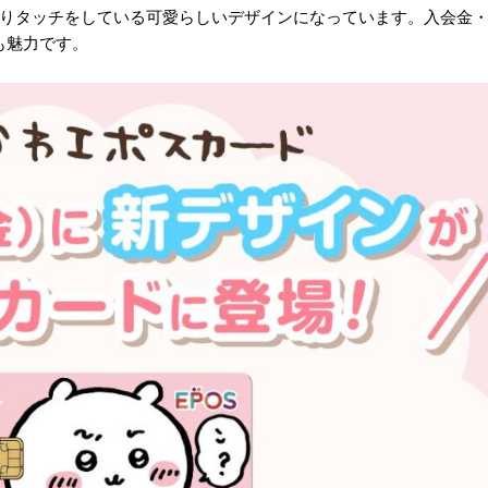
しりタッチをしている可愛らしいデザインになっています。入会金
も魅力です。