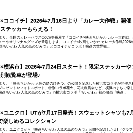
×ココイチ】2026年7月16日より「カレー大作戦」開催
やステッカーもらえる！
木）より、全国のカレーハウスCoCo壱番屋で「ココイチ×映画ちいかわ カレー大作戦
ーやオリジナルグッズが登場します。ココイチ×映画ちいかわ カレー大作戦2026
画ちいかわ 人魚の島のひみつ」とココイチがコラボ！映画の世界観...
×横浜市】2026年7月24日スタート！限定ステッカーや
別観覧車が登場♪
金）より、『映画ちいかわ 人魚の島のひみつ』の公開を記念した横浜市コラボが開催さ
プレゼントやフォトスポット、特別コラボ花火、花火鑑賞会など、横浜のまちで楽
画ちいかわ 人魚の島のひみつ』in横浜市コラボ「ちいかわ」初の映画『映画...
×ユニクロ】UTが7月17日発売！スウェットシャツも7月
で楽しめるコレクション
金）より、ユニクロから『映画ちいかわ 人魚の島のひみつ』公開を記念したUT（グラ