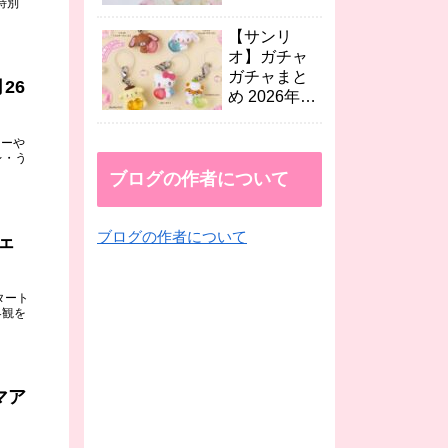
特別
など続々！
年8月最新
映画 人魚の
【サンリ
島のひみつ×
オ】ガチャ
セブン、
ガチャまと
26
EMODA、
め 2026年8
dazzlinコラ
月最新 エモ
ボなど
きゅん2めじ
キーや
続々！
るしチャー
レ・う
ムやテトラ
ブログの作者について
シャカシャ
カ、くだも
ブログの作者について
のめじるし
ェ
アクセが登
場！
スタート
界観を
マア