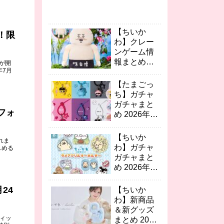
【ちいか
！限
わ】クレー
ンゲーム情
報まとめ
」が開
年7月
2026年8月
最新 人魚の
【たまごっ
島のひみつ
ち】ガチャ
島二郎BIG
ガチャまと
ぬい/ゆらゆ
フォ
め 2026年8
らソーラー
月最新 カラ
など続々！
フルマルチ
【ちいか
れま
チャーム2/
わ】ガチャ
しめる
おりたたみ
ガチャまと
コンテナの
め 2026年8
第2弾が登
月最新 映画
場！
ちいかわ キ
24
【ちいか
ーホルダ
わ】新商品
ー・ミニチ
＆新グッズ
ュアおめん
フィッ
まとめ 2026