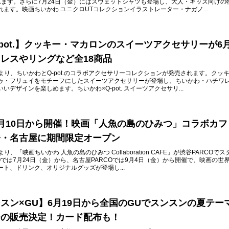
れます。さらに7月24日（金）にはスウェットシャツも登場し、大人・キッズ向けの
ます。映画ちいかわ ユニクロUTコレクションイラストレーター・ナガノ...
-pot.】クッキー・マカロンのスイーツアクセサリーが6月
レスやリングなど全18商品
金）より、ちいかわとQ-pot.のコラボアクセサリーコレクションが発売されます。クッ
ゥ・フリュイをモチーフにしたスイーツアクセサリーが登場し、ちいかわ・ハチワ
デザインを楽しめます。ちいかわ×Q-pot. スイーツアクセサリ...
月10日から開催！映画「人魚の島のひみつ」コラボカフ
橋・名古屋に期間限定オープン
より、「映画ちいかわ 人魚の島のひみつ Collaboration CAFE」が渋谷PARCOで
Oでは7月24日（金）から、名古屋PARCOでは9月4日（金）から開催で、映画の世
ト、ドリンク、オリジナルグッズが登場し...
スン×GU】6月19日から全国のGUでスンスンの夏テー
チの販売決定！カード配布も！