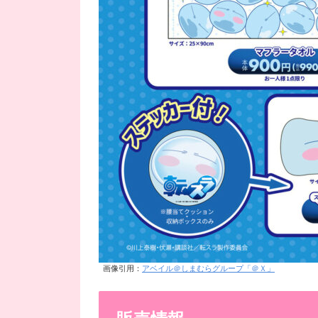
画像引用：
アベイル＠しまむらグループ「＠Ｘ」