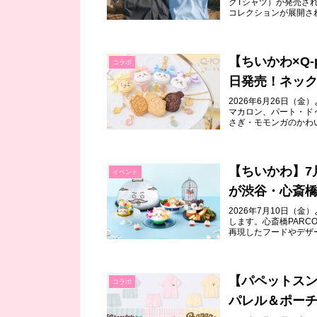
クTシャツ）が発売さ
コレクションが展開され
【ちいかわ×Q
コラボ
日発売！ネック
2026年6月26日（
マカロン、パート・ド
さぎ・モモンガのかわいい
【ちいかわ】7
イベント
が渋谷・心斎
2026年7月10日（金）
します。心斎橋PARC
再現したフードやデザー
【パペットスン
コラボ
パレル＆ポー