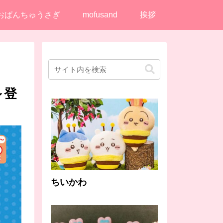
おぱんちゅうさぎ
mofusand
挨拶
～登
ちいかわ