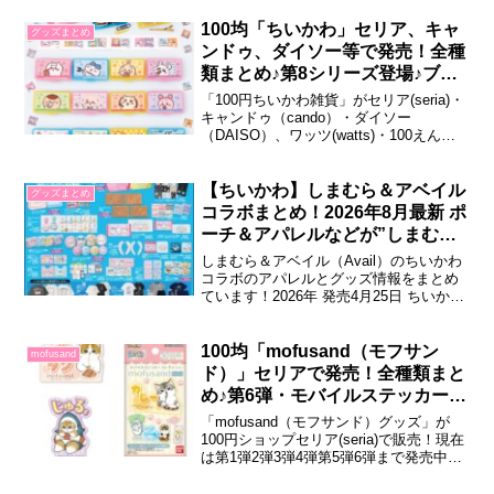
ンたちとアイスクリーム」をテーマにし
た、夏にぴったりなウェアとグッズのコ
100均「ちいかわ」セリア、キャ
グッズまとめ
レクションです。また、オンラインスト
ンドゥ、ダイソー等で発売！全種
アでは、6/1（月）7:15〜6/...
類まとめ♪第8シリーズ登場♪ブッ
クマークも！2026年8月最新
「100円ちいかわ雑貨」がセリア(seria)・
キャンドゥ（cando）・ダイソー
（DAISO）、ワッツ(watts)・100えんハ
ウスレモンなどの100円ショップにて販売
されています！2026年4月現在、第1～8
シリーズ＋DAISO限定シリーズまで発売
【ちいかわ】しまむら＆アベイル
グッズまとめ
中！ラインナップをぜひ参考にしてみて
コラボまとめ！2026年8月最新 ポ
くださいね...
ーチ＆アパレルなどが”しまむ
ら”で発売！
しまむら＆アベイル（Avail）のちいかわ
コラボのアパレルとグッズ情報をまとめ
ています！2026年 発売4月25日 ちいかわ
アベイルコラボグッズ全国のアベイル店
舗にて、ちいかわの新作グッズが登場。
アパレルや雑貨、インテリア小物など幅
100均「mofusand（モフサン
mofusand
広いアイテムが揃い、日常使いしやすい
ド）」セリアで発売！全種類まと
デザインが中心のラインナップと...
め♪第6弾・モバイルステッカー第
2弾登場♪2026年8月最新
「mofusand（モフサンド）グッズ」が
100円ショップセリア(seria)で販売！現在
は第1弾2弾3弾4弾第5弾6弾まで発売中で
す！発売日や種類（ラインナップ）を紹
介しますのでぜひ参考にしてください