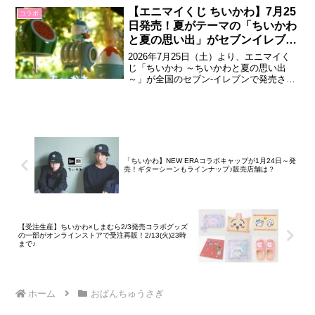
ね！2026年10月19日 モバイルステッカー
【エニマイくじ ちいかわ】7月25
コラボ
コレクション mofusand Vol.2「mofu...
日発売！夏がテーマの「ちいかわ
と夏の思い出」がセブンイレブン
に登場♪🎐
2026年7月25日（土）より、エニマイく
じ「ちいかわ ～ちいかわと夏の思い出
～」が全国のセブン‐イレブンで発売され
ます。夏らしいイラストとともに、ちい
かわたちの可愛いくじが登場します。エ
ニマイくじ ちいかわ ～ちいかわと夏の思
い出～夏をテーマにした「ちいかわ」の
エニマイくじが登場。スイカや風鈴、
ひ...
「ちいかわ】NEW ERAコラボキャップが1月24日～発
売！ギターシーンもラインナップ♪販売店舗は？
【受注生産】ちいかわ×しまむら2/3発売コラボグッズ
の一部がオンラインストアで受注再販！2/13(火)23時
まで♪
ホーム
おぱんちゅうさぎ