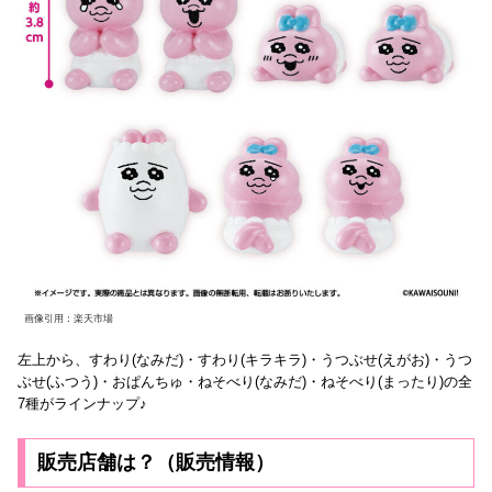
画像引用：楽天市場
左上から、すわり(なみだ)・すわり(キラキラ)・うつぶせ(えがお)・うつ
ぶせ(ふつう)・おぱんちゅ・ねそべり(なみだ)・ねそべり(まったり)の全
7種がラインナップ♪
販売店舗は？（販売情報）