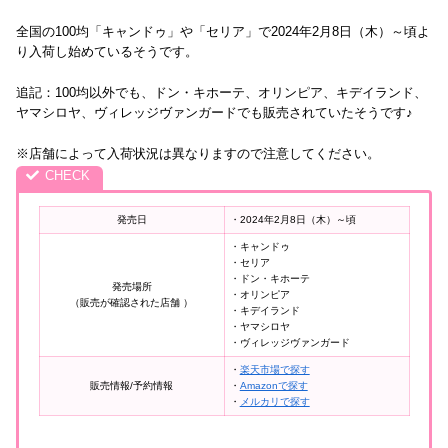
全国の100均「キャンドゥ」や「セリア」で2024年2月8日（木）～頃よ
り入荷し始めているそうです。
追記：100均以外でも、ドン・キホーテ、オリンピア、キデイランド、
ヤマシロヤ、ヴィレッジヴァンガードでも販売されていたそうです♪
※店舗によって入荷状況は異なりますので注意してください。
発売日
・2024年2月8日（木）～頃
・キャンドゥ
・セリア
・ドン・キホーテ
発売場所
・オリンピア
（販売が確認された店舗 ）
・キデイランド
・ヤマシロヤ
・ヴィレッジヴァンガード
・
楽天市場で探す
販売情報/予約情報
・
Amazonで探す
・
メルカリで探す