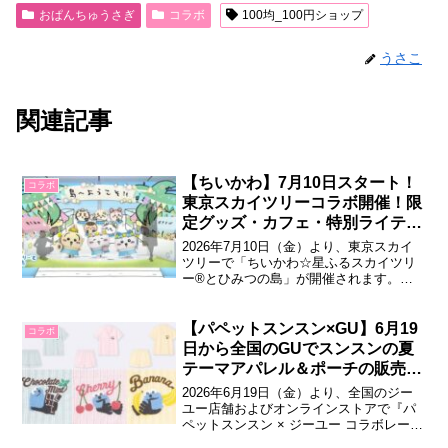
おぱんちゅうさぎ
コラボ
100均_100円ショップ
うさこ
関連記事
【ちいかわ】7月10日スタート！
コラボ
東京スカイツリーコラボ開催！限
定グッズ・カフェ・特別ライティ
ングが登場
2026年7月10日（金）より、東京スカイ
ツリーで「ちいかわ☆星ふるスカイツリ
ー®とひみつの島」が開催されます。
『ちいかわ』と東京スカイツリーによる3
年ぶり2度目のコラボレーションイベント
で、限定グッズやカフェ、展示装飾など
【パペットスンスン×GU】6月19
コラボ
が登場します。ちいかわ☆星ふるスカイ
日から全国のGUでスンスンの夏
ツリー®とひみつの島東京スカイツリー
テーマアパレル＆ポーチの販売決
では...
定！カード配布も！
2026年6月19日（金）より、全国のジー
ユー店舗およびオンラインストアで『パ
ペットスンスン × ジーユー コラボレーシ
ョン 第二弾』が発売されます。「スンス