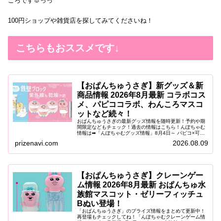
ころです🐰っっ
100円ショップや雑貨店を探してみてくださいね！
こちらもおススメです↓
【おぱんちゅうさぎ】新グッズ＆新
商品情報 2026年8月最新 コラボコス
メ、パピココラボ、わんころマスコ
ットなど続々！
おぱんちゅうさぎの最新グッズ情報を随時更新！予約や期
間限定などもチェック！過去の情報はこちら！んぽちゃむ
情報は➡「んぽちゃむグッズ情報」8月4日～ パピコ×可哀
想に！ ひんやりふれっしゅキャンペーンパピコと「可哀想
prizenavi.com
2026.08.09
に！」がコラボした「ひんや...
【おぱんちゅうさぎ】クレーンゲー
ム情報 2026年8月最新 おぱんちゅ水
族館マスコット・ゼリーフィッチュ
Bぬい登場！
「おぱんちゅうさぎ」のプライズ情報をまとめて更新中！
再登場もチェックしてね！「んぽちゃむクレーンゲーム情