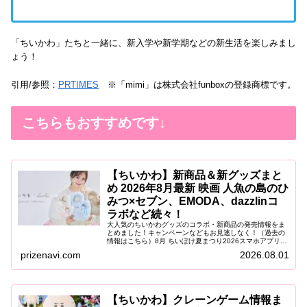
「ちいかわ」たちと一緒に、新入学や新学期などの新生活を楽しみまし
ょう！
引用/参照：
PRTIMES
※「mimi」は株式会社funboxの登録商標です。
こちらもおすすめです↓
【ちいかわ】新商品＆新グッズまと
め 2026年8月最新 映画 人魚の島のひ
みつ×セブン、EMODA、dazzlinコ
ラボなど続々！
大人気のちいかわグッズのコラボ・新商品の発売情報をま
とめました！キャンペーンなどもお見逃しなく！（過去の
情報はこちら）8月 ちいぽけ夏まつり2026スマホアプリ
「ちいかわぽけっと」が、「青森ねぶた祭」「仙台七夕ま
prizenavi.com
2026.08.01
つり」「阿波おどり」に登場！...
【ちいかわ】クレーンゲーム情報ま