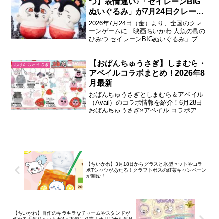
つ】表情違い♪「セイレーンBIG
ーキャンペーンマツキヨココカラと「ち
ぬいぐるみ」が7月24日クレーン
いか...
ゲームで登場♪！
2026年7月24日（金）より、全国のクレ
ーンゲームに「映画ちいかわ 人魚の島の
ひみつ セイレーンBIGぬいぐるみ」プラ
イズが登場！約30cmのBIGサイズで、表
情違いのセイレーン全2種類がラインナッ
プされています。映画ちいかわ 人魚の島
【おぱんちゅうさぎ】しまむら・
おぱんちゅうさぎ
のひみつ セイレーンBIGぬいぐるみ2026
アベイルコラボまとめ！2026年8
年7月24日（金）...
月最新
おぱんちゅうさぎとしまむら＆アベイル
（Avail）のコラボ情報を紹介！6月28日
おぱんちゅうさぎ×アベイル コラボアイ
テム2026年6月28日（日）より、アベイ
ルで「おぱんちゅうさぎ」の新作アイテ
ムが発売されます。いちごをテーマにし
たデザインを中心に、ぬいぐるみやバッ
グ、ルームウェアなど幅広いアイ...
【ちいかわ】3月18日からグラスと氷型セットやコラ
ボTシャツがあたる！クラフトボスの紅茶キャンペーン
が開始！
【ちいかわ】自作のキラキラなチャームやスタンドが
作れる手作りキットが4月下旬に発売！オリジナル作品