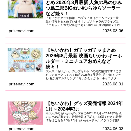
とめ 2026年8月最新 人魚の島のひみ
つ島二郎BIGぬい/ゆらゆらソーラー
など続々！
「ちいかわグッズ情報」のプライズ（ゲームセンター景
品）情報をまとめています！ナガノキャラのプライズは
「こちら」！過去記事はこちら2026年8月登場8月7日 映画
ちいかわ 人魚の島のひみつ ゆらゆらソーラー2026年8月7
prizenavi.com
2026.08.06
日（金）より、映画『...
【ちいかわ】ガチャガチャまとめ
2026年8月最新 映画ちいかわ キーホ
ルダー・ミニチュアおめんなど
続々！
大人気「ちいかわ」のカプセルトイの発売情報です！こま
めにチェックしてみてね💕2026年7月発売7月中旬 ちいか
わ おかおマルチリング「ちいかわ」から、キャラクターの
おかおをデザインした「おかおマルチリング」がカプセル
prizenavi.com
2026.08.01
トイに登場します。やわら...
【ちいかわ】グッズ発売情報 2024年
1月～2024年3月
今大人気のちいかわグッズをの2024年1月～2024年3月頃
のまとめ記事です。最新情報は下記をご確認ください最新
情報はこちら！3月25日 ちいかわ×チャルメラコラボ第2
弾！画像引用：明星食品明星食品株式会社「チャルメラ」
×「ちいかわ」コラボ...
prizenavi.com
2024.06.03