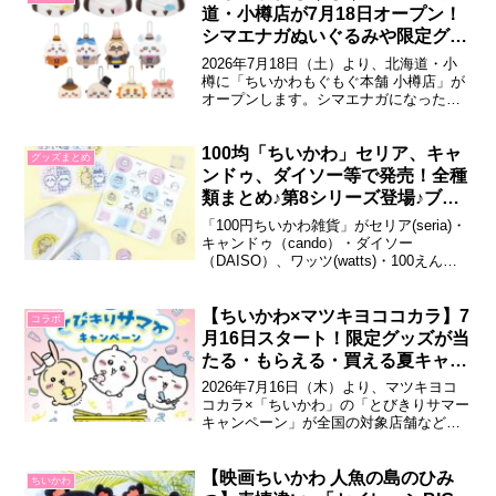
ひみつ ゆらゆらソーラー映画『ちいかわ
道・小樽店が7月18日オープン！
人魚の島のひみつ』に登場するキャラ...
シマエナガぬいぐるみや限定グッ
ズが登場！
2026年7月18日（土）より、北海道・小
樽に「ちいかわもぐもぐ本舗 小樽店」が
オープンします。シマエナガになったち
いかわたちのぬいぐるみやレトロデザイ
ンの限定グッズが登場。また、同日には
併設のテイクアウトショップ「ちいかわ
100均「ちいかわ」セリア、キャ
グッズまとめ
ベビーカステラ」もオープンします。ち
ンドゥ、ダイソー等で発売！全種
いかわもぐもぐ本舗 小樽店2026年7月...
類まとめ♪第8シリーズ登場♪ブッ
クマークも！2026年8月最新
「100円ちいかわ雑貨」がセリア(seria)・
キャンドゥ（cando）・ダイソー
（DAISO）、ワッツ(watts)・100えんハ
ウスレモンなどの100円ショップにて販売
されています！2026年4月現在、第1～8
シリーズ＋DAISO限定シリーズまで発売
【ちいかわ×マツキヨココカラ】7
コラボ
中！ラインナップをぜひ参考にしてみて
月16日スタート！限定グッズが当
くださいね...
たる・もらえる・買える夏キャン
ペーン♪
2026年7月16日（木）より、マツキヨコ
コカラ×「ちいかわ」の「とびきりサマー
キャンペーン」が全国の対象店舗などで
開催されます。限定グッズが当たる・も
らえる企画やオリジナル商品の販売な
ど、盛りだくさんの大型コラボです。マ
【映画ちいかわ 人魚の島のひみ
ちいかわ
ツキヨココカラ×ちいかわ とびきりサマ