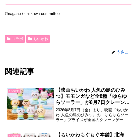
©nagano / chiikawa committee
コラボ
ちいかわ
うさこ
関連記事
【映画ちいかわ 人魚の島のひみ
ちいかわ
つ】モモンガなど全8種「ゆらゆ
らソーラー」が8月7日クレーンゲ
ームで登場♪
2026年8月7日（金）より、映画『ちいか
わ 人魚の島のひみつ』の「ゆらゆらソー
ラー」プライズが全国のクレーンゲーム
に順次登場します。ソーラーパネルでゆ
らゆら揺れる、見ているだけで癒される
全8種類です。映画ちいかわ 人魚の島の
【ちいかわもぐもぐ本舗】北海
ちいかわ