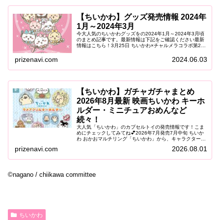
【ちいかわ】グッズ発売情報 2024年
1月～2024年3月
今大人気のちいかわグッズをの2024年1月～2024年3月頃
のまとめ記事です。最新情報は下記をご確認ください最新
情報はこちら！3月25日 ちいかわ×チャルメラコラボ第2
弾！画像引用：明星食品明星食品株式会社「チャルメラ」
×「ちいかわ」コラボ...
prizenavi.com
2024.06.03
【ちいかわ】ガチャガチャまとめ
2026年8月最新 映画ちいかわ キーホ
ルダー・ミニチュアおめんなど
続々！
大人気「ちいかわ」のカプセルトイの発売情報です！こま
めにチェックしてみてね💕2026年7月発売7月中旬 ちいか
わ おかおマルチリング「ちいかわ」から、キャラクターの
おかおをデザインした「おかおマルチリング」がカプセル
prizenavi.com
2026.08.01
トイに登場します。やわら...
©nagano / chiikawa committee
ちいかわ