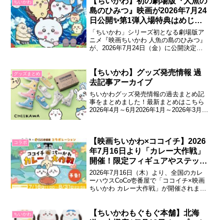
【ちいかわ】初の劇場版『人魚の
ちいかわ
す。『映画ちいかわ 人魚の島のひみつ』
島のひみつ』映画が2026年7月24
in横浜市コラボ「ちいかわ」初の映画
日公開✨第1弾入場特典はめじる
『映画...
し仕様のチャーム！
「ちいかわ」シリーズ初となる劇場版ア
ニメ『映画ちいかわ 人魚の島のひみつ』
が、2026年7月24日（金）に公開決定。
映画ちいかわ 人魚の島のひみつ2023年に
Xで掲載され人気を博した長編エピソー
ド“セイレーン編”をもとにした感動作。ナ
【ちいかわ】グッズ発売情報 過
グッズまとめ
ガノ氏が原作・脚本を務め、ちいかわ・
去記事アーカイブ
ハチワレ・うさぎたちによる、忘...
ちいかわグッズ発売情報の過去まとめ記
事をまとめました！最新まとめはこちら
2026年4月～6月2026年1月～2026年3月
2025年10月～2025年12月2025年7月～
2025年9月2025年4月～2025年6月2025年
1月～2025年3月2024年10月～2024年12月
【映画ちいかわ×ココイチ】2026
2024年7月～20...
コラボ
年7月16日より「カレー大作戦」
開催！限定フィギュアやステッカ
ーもらえる！
2026年7月16日（木）より、全国のカレ
ーハウスCoCo壱番屋で「ココイチ×映画
ちいかわ カレー大作戦」が開催されま
す。限定メニューやオリジナルグッズが
登場します。ココイチ×映画ちいかわ カ
レー大作戦2026年7月24日（金）公開の
【ちいかわもぐもぐ本舗】北海
ちいかわ
「映画ちいかわ 人魚の島のひみつ」とコ