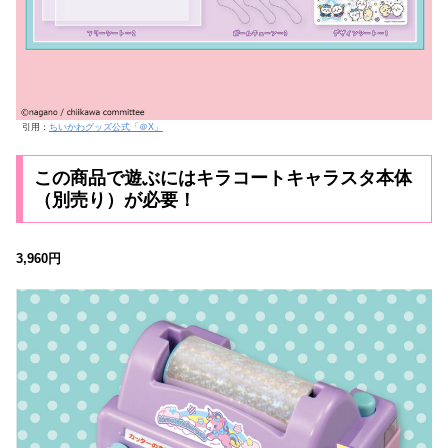
引用：
ちいかわグッズ公式「＠X」
この商品で遊ぶにはキラコートキャラスタ本体
（別売り）が必要！
3,960円