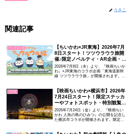
うさこ
関連記事
【ちいかわ×JR東海】2026年7月
グッズまとめ
8日スタート！ツツウラウラ旅開
催♪限定ノベルティ・AR企画・沿
線イベントも実施🚄
2026年7月8日（水）より、『映画ちいか
わ』×JR東海のコラボ企画「東海道新幹
線 ツツウラウラ旅」が開催されます。映
画ちいかわ×JR東海 東海道新幹線 ツツウ
ラウラ旅『映画ちいかわ 人魚の島のひみ
つ』の公開を記念して、JR東海とのタイ
【映画ちいかわ×横浜市】2026年
コラボ
アップ企画が登場。東海道新幹線の車内
7月24日スタート！限定ステッカ
で楽しめるARフォトフレーム...
ーやフォトスポット・特別観覧車
が登場♪
2026年7月24日（金）より、『映画ちい
かわ 人魚の島のひみつ』の公開を記念し
た横浜市コラボが開催されます。限定ス
テッカーのプレゼントやフォトスポッ
ト、特別コラボ花火、花火鑑賞会など、
横浜のまちで楽しめる企画が登場しま