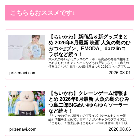
こちらもおススメです↓
【ちいかわ】新商品＆新グッズまと
め 2026年8月最新 映画 人魚の島のひ
みつ×セブン、EMODA、dazzlinコ
ラボなど続々！
大人気のちいかわグッズのコラボ・新商品の発売情報をま
とめました！キャンペーンなどもお見逃しなく！（過去の
情報はこちら）8月 ちいぽけ夏まつり2026スマホアプリ
「ちいかわぽけっと」が、「青森ねぶた祭」「仙台七夕ま
prizenavi.com
2026.08.01
つり」「阿波おどり」に登場！...
【ちいかわ】クレーンゲーム情報ま
とめ 2026年8月最新 人魚の島のひみ
つ島二郎BIGぬい/ゆらゆらソーラー
など続々！
「ちいかわグッズ情報」のプライズ（ゲームセンター景
品）情報をまとめています！ナガノキャラのプライズは
「こちら」！過去記事はこちら2026年8月登場8月7日 映画
ちいかわ 人魚の島のひみつ ゆらゆらソーラー2026年8月7
prizenavi.com
2026.08.06
日（金）より、映画『...