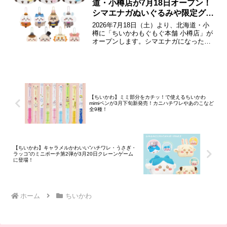
道・小樽店が7月18日オープン！
コイチがコラボ！映画の世界観...
シマエナガぬいぐるみや限定グッ
ズが登場！
2026年7月18日（土）より、北海道・小
樽に「ちいかわもぐもぐ本舗 小樽店」が
オープンします。シマエナガになったち
いかわたちのぬいぐるみやレトロデザイ
ンの限定グッズが登場。また、同日には
併設のテイクアウトショップ「ちいかわ
ベビーカステラ」もオープンします。ち
いかわもぐもぐ本舗 小樽店2026年7月...
【ちいかわ】ミミ部分をカチッ！で使えるちいかわ
mimiペンが3月下旬新発売！カニハチワレやあのこなど
全9種！
【ちいかわ】キャラメルかわいい”ハチワレ・うさぎ・
ラッコ”のミニポーチ第2弾が3月20日クレーンゲーム
に登場！
ホーム
ちいかわ