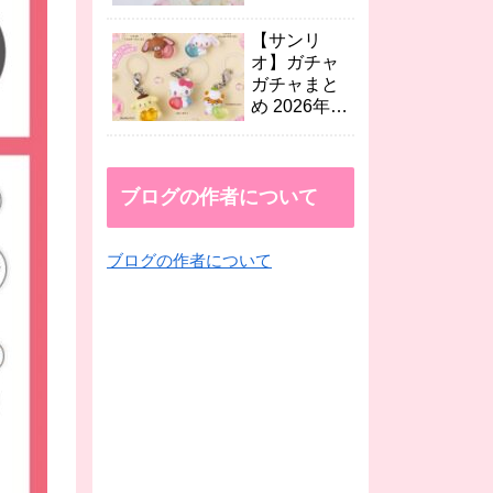
第2弾が登
年8月最新
場！
映画 人魚の
【サンリ
島のひみつ×
オ】ガチャ
セブン、
ガチャまと
EMODA、
め 2026年8
dazzlinコラ
月最新 エモ
ボなど
きゅん2めじ
続々！
るしチャー
ムやテトラ
ブログの作者について
シャカシャ
カ、くだも
ブログの作者について
のめじるし
アクセが登
場！