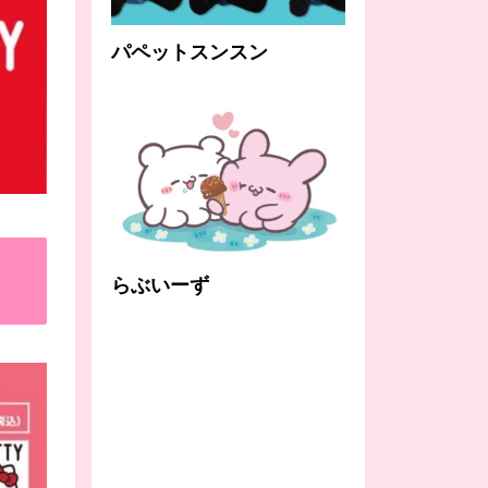
パペットスンスン
らぶいーず