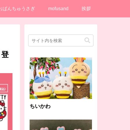
おぱんちゅうさぎ
mofusand
挨拶
り登
ちいかわ