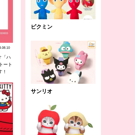
ピクミン
4.08.10
オ「ハ
トート
す！
サンリオ