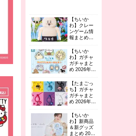
【ちいか
わ】クレー
ンゲーム情
報まとめ
2026年8月
最新 人魚の
【ちいか
島のひみつ
わ】ガチャ
島二郎BIG
ガチャまと
ぬい/ゆらゆ
め 2026年8
らソーラー
月最新 映画
など続々！
ちいかわ キ
【たまごっ
ーホルダ
ち】ガチャ
ー・ミニチ
ガチャまと
ュアおめん
め 2026年8
など続々！
月最新 カラ
フルマルチ
【ちいか
チャーム2/
わ】新商品
おりたたみ
＆新グッズ
コンテナの
まとめ 2026