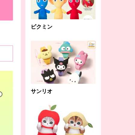
ピクミン
サンリオ