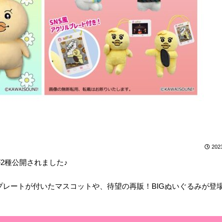
202
が2種公開されました♪
レートが付いたマスコットや、待望の再販！BIGぬいぐるみが登