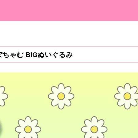
んぽちゃむ BIGぬいぐるみ