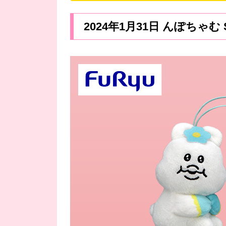
2024年1月31日 んぽちゃ